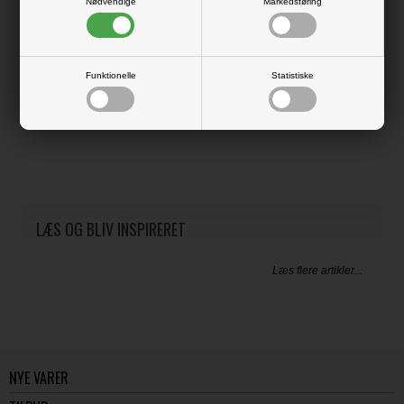
Nødvendige
Markedsføring
This versatile paper pack contains double-sided sheets inspired by
vintage ledger pages and two sheets of ephemera. With its brown tones,
this paper pack is perfect for vintage and grungy crafting all year round.
It’s an ideal weight for your journals, cards, and more.
Funktionelle
Statistiske
This 12 x 12” (30.5 x 30.5 cm) paper pack includes 12 double sided
sheets of 250 gsm paper with 14 randomly repeated designs, plus one on
the inside of the cover. Acid/Lignin free
LÆS OG BLIV INSPIRERET
Læs flere artikler...
NYE VARER