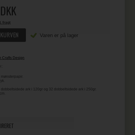
DKK
l. fragt
Varen er på lager
h Crafts Design
.:
t mønsterpapir.
ryk.
obbeltsidede ark i 120gr og 32 dobbeltsidede ark i 250gr.
 cm.
PIRERET