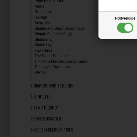
PinkFresh Studio
Prima
Reminisce
RePrint
Nødvendige
Scrap Mir
Simple and Basic Designpapir
Simple Stories & Sn@p
Stamperia
Studio Light
TEXT(ures)
The Paper Boutique
Tim Holtz Mønsterpapir & Karton
Tommy Art Paper packs
WRMK
SCRAPBOOKING TILBEHØR
SILHOUETTE
SIZZIX / BIGSHOT
SKRIVEREDSKABER
SKÆRESKABELONER / DIES