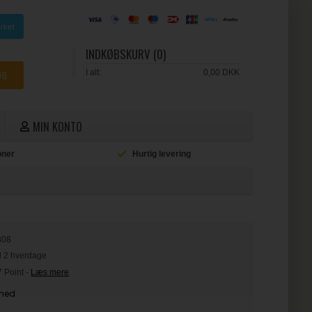
INDKØBSKURV (0)
I alt:
0,00 DKK
MIN KONTO
ioner
Hurtig levering
L
B08
il 2 hverdage
7 Point
-
Læs mere