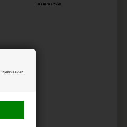
Læs flere artikler...
g af hjemmesiden.