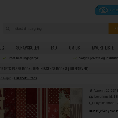
OG
SCRAPSKOLEN
FAQ
OM OS
FAVORITLISTE
Intet betalingsgebyr
Salg til private og institut
CRAFTS PAPER BOOK - REMINISCENCE BOOK 8 (JULEFARVER)
g Papir
»
Elizabeth Crafts
Varenr.:
15-09P
Leveringstid: 1 t
Loyalitetsrabat: