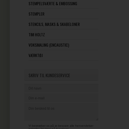
STEMPELSVÆRTE & EMBOSSING
STEMPLER
STENCILS, MASKS & SKABELONER
TIM HOLTZ
VOKSMALING (ENCAUSTIC)
VÆRKTØJ
SKRIV TIL KUNDESERVICE
Vi bestræber os på at besvare alle henvendelser
indenfor 24 timer på hverdage.