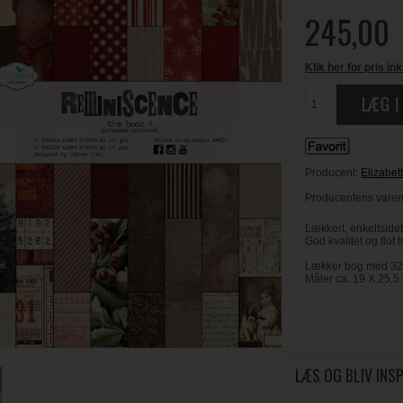
245,00
Klik her for pris ink
Producent:
Elizabet
Producentens varenr
Lækkert, enkeltside
God kvalitet og flot t
Lækker bog med 32 d
Måler ca. 19 X 25,5
LÆS OG BLIV INS