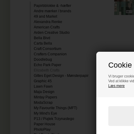
Papirbblokke & -hæfter
Andre mærker / brands
49 and Market
Alexandra Renke
American Crafts
Arden Creative Studio
Bella Blvd
Carta Bella
Craft Consortium
Crafters Companion
Doodlebug
Cookie 
Echo Park Paper
Elizabeth Crafts
Gittes Eget Design - Mønsterpapir
Vi bruger cookie
Graphic 45
Ved at klikke vi
Læs mere
Lawn Fawn
Maja Design
Mintay Papers
ModaScrap
My Favourite Things (MFT)
My Mind's Eye
P13 / Piątek Trzynastego
Paper House
PhotoPlay