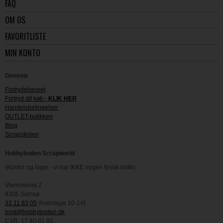
FAQ
OM OS
FAVORITLISTE
MIN KONTO
Genveje
Fortrydelsesret
Fortryd dit køb -
KLIK HER
Handelsbetingelser
OUTLET-butikken
Blog
Scrapskolen
Hobbyboden Scrapworld
(Kontor og lager - vi har IKKE nogen fysisk butik)
Viemosevej 2
8305 Samsø
32 11 83 05
(hverdage 10-14)
post@hobbyboden.dk
CVR: 17 40 01 93