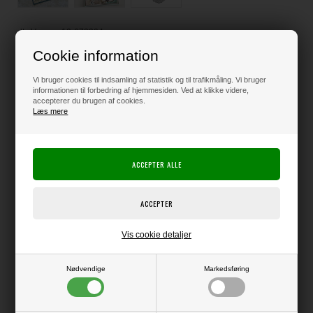
Varenr.:
12-672304
Leveringstid: 1 til 2 hverdage
Cookie information
Loyalitetsrabat:
5 Point
-
Læs mere
Vi bruger cookies til indsamling af statistik og til trafikmåling. Vi bruger
informationen til forbedring af hjemmesiden. Ved at klikke videre,
accepterer du brugen af cookies.
Læs mere
175,00
DKK
Klik her for pris inkl. fragt
Varen er på lager
Vis cookie detaljer
Producent:
Elizabeth Crafts Design
Nødvendige
Markedsføring
Producentens varenr.:
2304
Die, der kan bruges i f.eks. Big Shot eller andre die-cut systemer.