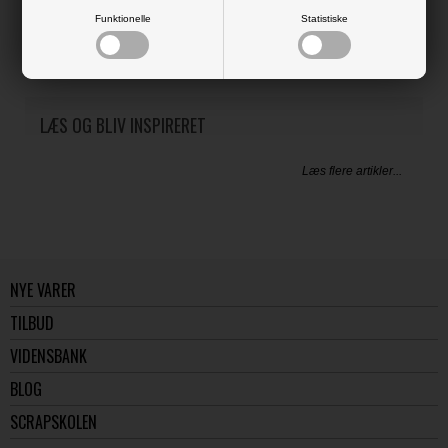
This set includes 8 thin metal dies, with the largest measuring
Funktionelle
Statistiske
approximately 0.9” x 8.3” (2.2 x 21.2 cm)
LÆS OG BLIV INSPIRERET
Læs flere artikler...
NYE VARER
TILBUD
VIDENSBANK
BLOG
SCRAPSKOLEN