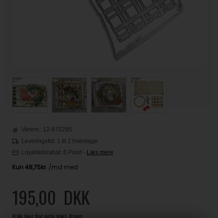
Varenr.:
12-672295
Leveringstid: 1 til 2 hverdage
Loyalitetsrabat:
6 Point
-
Læs mere
195,00
DKK
Klik her for pris inkl. fragt