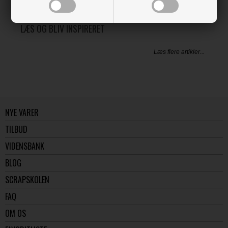
LÆS OG BLIV INSPIRERET
Læs flere artikler...
NYE VARER
TILBUD
VIDENSBANK
BLOG
SCRAPSKOLEN
FAQ
OM OS