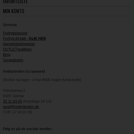
FAVORITLISTE
MIN KONTO
Genveje
Fortrydelsesret
Fortryd dit køb -
KLIK HER
Handelsbetingelser
OUTLET-butikken
Blog
Scrapskolen
Hobbyboden Scrapworld
(Kontor og lager - vi har IKKE nogen fysisk butik)
Viemosevej 2
8305 Samsø
32 11 83 05
(hverdage 10-14)
post@hobbyboden.dk
CVR: 17 40 01 93
Følg os på de sociale medier: