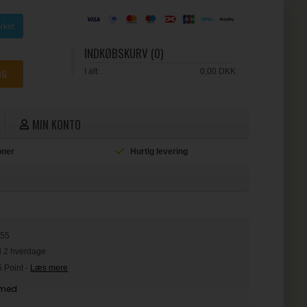
INDKØBSKURV (0)
I alt:
0,00 DKK
MIN KONTO
ioner
Hurtig levering
L
255
il 2 hverdage
5 Point
-
Læs mere