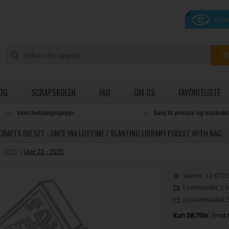
OG
SCRAPSKOLEN
FAQ
OM OS
FAVORITLISTE
Intet betalingsgebyr
Salg til private og institut
CRAFTS DIE SET - ONCE INA LIFETIME / SLANTING LIBRARY POCLET WITH BAG
»
2025
»
Uge 22 - 2025
Varenr.:
12-672
Leveringstid: 1 t
Loyalitetsrabat: