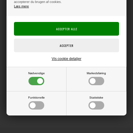
accepterer du brugen af cookies.
Læs mere
Varen er på lager
Producent:
Elizabeth Crafts Design
Producentens varenr.:
Die, der kan bruges i f.eks. Big Shot eller andre die-cut systemer.
Vis cookie detaljer
Nødvendige
Markedsføring
LÆS OG BLIV INSPIRERET
Funktionelle
Statistiske
Læs flere artikler...