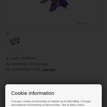
Varenr.:
35-301950
Leveringstid: 1 til 2 hverdage
Loyalitetsrabat:
2 Point
-
Læs mere
82,00
DKK
Cookie information
Klik her for pris inkl. fragt
Vi bruger cookies til indsamling af statistik og til trafikmåling. Vi bruger
informationen til forbedring af hjemmesiden. Ved at klikke videre,