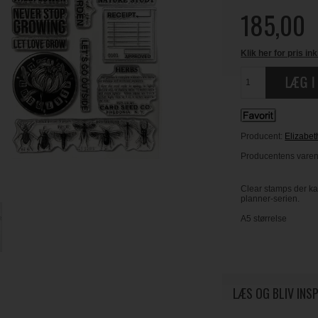
185,00
Klik her for pris ink
Producent:
Elizabet
Producentens varen
Clear stamps der ka
planner-serien.
A5 størrelse
LÆS OG BLIV INS