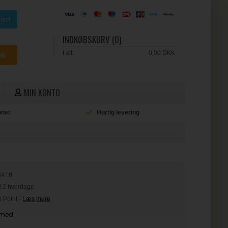
INDKØBSKURV (0)
I alt:
0,00 DKK
MIN KONTO
ioner
Hurtig levering
L
S419
il 2 hverdage
6 Point
-
Læs mere