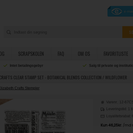
OG
SCRAPSKOLEN
FAQ
OM OS
FAVORITLISTE
Intet betalingsgebyr
Salg til private og institut
CRAFTS CLEAR STAMP SET - BOTANICAL BLENDS COLLECTION / WILDFLOWER
Elizabeth Crafts Stempler
Varenr.:
12-67C
Leveringstid: 1 t
Loyalitetsrabat: