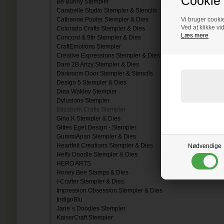
Cookie 
Bo Bunny Stempler
Carabelle Studio Stempler & Stencils
Catherine Pooler Stempler & Dies
Vi bruger cookie
Ved at klikke vi
Colorado Crafts Stempler & Dies
Læs mere
Concord & 9th Stempler & Dies
CraftEmotions Stempler
Creative Expressions Stempler & Dies
Dare 2B Artzy Stempler & Dies
Darkroom Door Stempler & Stencils
Design 5 Stempler & Dies
Dina Wakley Stempler
Dylusions Stempler
Elizabeth Crafts Stempler
Gina K Stempler & Dies
Gittes Eget Design - Stempler
GummiApan Stempler & Dies
Heartfelt Creations Stempler & Dies
Nødvendige
Heffy Doodle Stempler & Dies
HERO ARTS
Honey Bee Stamps & Dies
i-Crafter Stempler & Dies
Impression Obsession Stempler & Dies
IndigoBlu
Jane´s Doodles Stempler
KaiserCraft Stempler