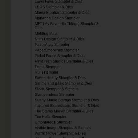
Lawn Fawn Stempler & Dies
LDRS Stempler & Dies
Mama Elephant Stempler & Dies
Marianne Design Stempler
MFT (My Favourite Things) Stempler &
Dies
Molding Mats
NHH Design Stempler & Dies
PaperArtsy Stempler
PaperSmooches Stempler
Picket Fence Stempler & Dies
PinkFresh Studios Stempler & Dies
Prima Stempler
Rullestempler
Simon Hurley Stempler & Dies
Simple and Basic Stempler & Dies
Sizzix Stempler & Stencils
Stampendous Stempler
Sunny Studio Stamps Stempler & Dies
Taylored Expressions Stempler & DIes
The Stamp Market Stempler & Dies
Tim Holtz Stempler
Umonterede Stempler
Visible Image Stempler & Stencils
Waffle Flower Stempler & Dies