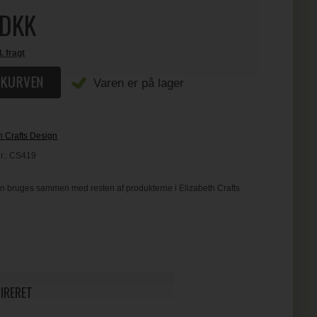
DKK
l. fragt
Varen er på lager
h Crafts Design
r.:
CS419
n bruges sammen med resten af produkterne i Elizabeth Crafts
PIRERET