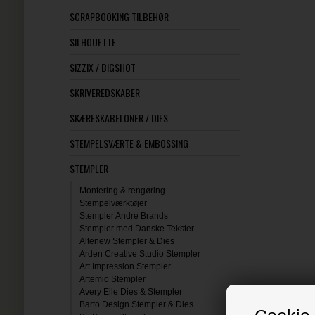
SCRAPBOOKING TILBEHØR
SILHOUETTE
SIZZIX / BIGSHOT
SKRIVEREDSKABER
SKÆRESKABELONER / DIES
STEMPELSVÆRTE & EMBOSSING
STEMPLER
Montering & rengøring
Stempelværktøjer
Stempler Andre Brands
Stempler med Danske Tekster
Altenew Stempler & Dies
Arden Creative Studio Stempler
Art Impression Stempler
Artemio Stempler
Avery Elle Dies & Stempler
Barto Design Stempler & Dies