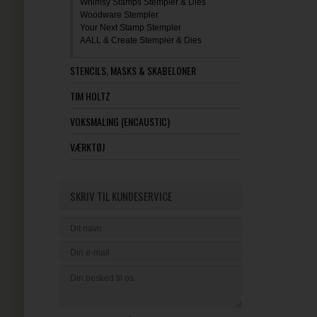
Whimsy Stamps Stempler & Dies
Woodware Stempler
Your Next Stamp Stempler
AALL & Create Stempler & Dies
STENCILS, MASKS & SKABELONER
TIM HOLTZ
VOKSMALING (ENCAUSTIC)
VÆRKTØJ
SKRIV TIL KUNDESERVICE