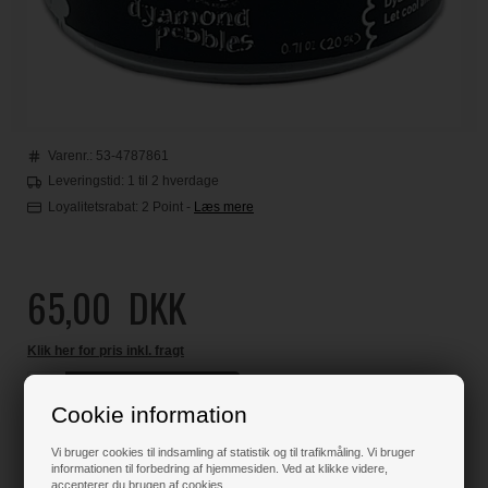
Varenr.:
53-4787861
Leveringstid: 1 til 2 hverdage
Loyalitetsrabat:
2 Point
-
Læs mere
65,00
DKK
Klik her for pris inkl. fragt
Cookie information
Varen er på lager
Vi bruger cookies til indsamling af statistik og til trafikmåling. Vi bruger
informationen til forbedring af hjemmesiden. Ved at klikke videre,
accepterer du brugen af cookies.