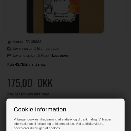
Varenr.:
53-35663
Leveringstid: 1 til 2 hverdage
Loyalitetsrabat:
5 Point
-
Læs mere
175,00
DKK
Klik her for pris inkl. fragt
Cookie information
Varen er på lager
Vi bruger cookies til indsamling af statistik og til trafikmåling. Vi bruger
informationen til forbedring af hjemmesiden. Ved at klikke videre,
accepterer du brugen af cookies.