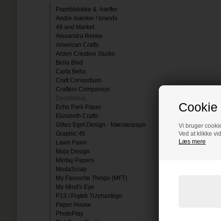
Papirbblokke & -hæfter
Andre mærker / brands
49 and Market
Alexandra Renke
American Crafts
Arden Creative Studio
Bella Blvd
Carta Bella
Craft Consortium
Crafters Companion
Doodlebug
Cookie 
Echo Park Paper
Elizabeth Crafts
Gittes Eget Design - Mønsterpapir
Vi bruger cookie
Graphic 45
Ved at klikke vi
Læs mere
Lawn Fawn
Maja Design
Mintay Papers
ModaScrap
My Favourite Things (MFT)
My Mind's Eye
P13 / Piątek Trzynastego
Paper House
PhotoPlay