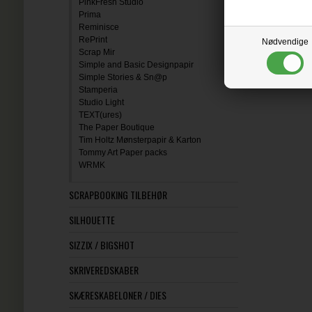
PinkFresh Studio
Prima
Reminisce
RePrint
Nødvendige
Scrap Mir
Simple and Basic Designpapir
Simple Stories & Sn@p
Stamperia
Studio Light
TEXT(ures)
The Paper Boutique
Tim Holtz Mønsterpapir & Karton
Tommy Art Paper packs
WRMK
SCRAPBOOKING TILBEHØR
SILHOUETTE
SIZZIX / BIGSHOT
SKRIVEREDSKABER
SKÆRESKABELONER / DIES