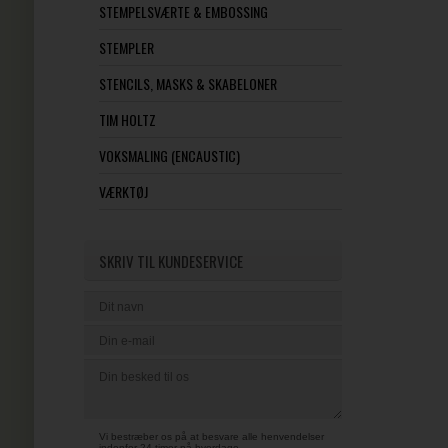
STEMPELSVÆRTE & EMBOSSING
STEMPLER
STENCILS, MASKS & SKABELONER
TIM HOLTZ
VOKSMALING (ENCAUSTIC)
VÆRKTØJ
SKRIV TIL KUNDESERVICE
Vi bestræber os på at besvare alle henvendelser
indenfor 24 timer på hverdage.