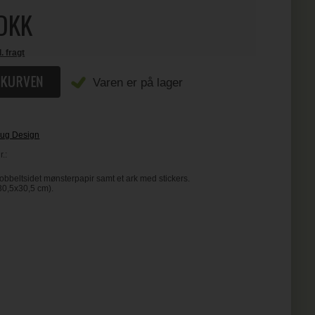
DKK
l. fragt
Varen er på lager
ug Design
.:
bbeltsidet mønsterpapir samt et ark med stickers.
. 30,5x30,5 cm).