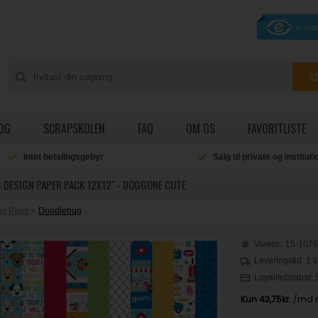
OG
SCRAPSKOLEN
FAQ
OM OS
FAVORITLISTE
Intet betalingsgebyr
Salg til private og institut
 DESIGN PAPER PACK 12X12" - DOGGONE CUTE
g Papir
»
Doodlebug
Varenr.:
15-107
Leveringstid: 1 t
Loyalitetsrabat: