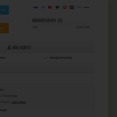
INDKØBSKURV (0)
I alt:
0,00 DKK
MIN KONTO
ioner
Hurtig levering
L
684
il 2 hverdage
5 Point
-
Læs mere