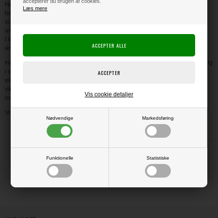
accepterer du brugen af cookies.
Hobbyboden Scrapworld er din online hobby butik med et stort udvalg af alt i
Læs mere
hobbyartikler og spændende hobbymaterialer, værtøjer og tilbehør til
scrapbooking, hjemmelavede kort, art journaling, mixed media og meget
andet.
I tilbudsmappen i vores hobbyforretning kan du shoppe billige scrapbooking
artikler til dine kort og scrap hobby.
Her i vores online scrapbutik finder du et af Danmarks største og bedste udvalg
i scrapbooking materialer til kort, scrapbøger osv., og hvis du er nybegynder
eller bare gerne vil lære mere om f.eks. scrap, kort eller hjemmelavede
værtindegaver, så kig indenfor i vores online hobby butik / scrap butik og få
Vis cookie detaljer
inspiration, idéer eller gode råd.
Vores scrapbooking webshop er åben 24 timer i døgnet – 365 dage om året.
Nødvendige
Markedsføring
Funktionelle
Statistiske
Trustpilot