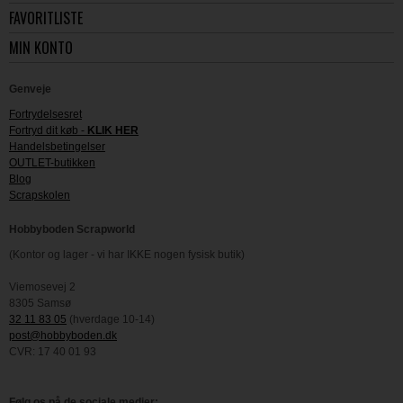
FAVORITLISTE
MIN KONTO
Genveje
Fortrydelsesret
Fortryd dit køb -
KLIK HER
Handelsbetingelser
OUTLET-butikken
Blog
Scrapskolen
Hobbyboden Scrapworld
(Kontor og lager - vi har IKKE nogen fysisk butik)
Viemosevej 2
8305 Samsø
32 11 83 05
(hverdage 10-14)
post@hobbyboden.dk
CVR: 17 40 01 93
Følg os på de sociale medier: