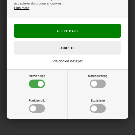
accepterer du brugen af cookies.
Producent:
Ranger Ink
Læs mere
Tim Holtz
Producentens varenr.:
Ranger / Tim Holtz
Til at skabe spændende distressing (slidt og vejrbidt udseende) på dine
projekter.
Distress Oxide Ink er en blanding mellem dye ink og pigment ink, og giver
et lidt anderledes resultat end den klassiske Distress Ink.
Syrefri og vandbaseret
Den ophøjede pude måler ca. 5 x 5 cm
Vis cookie detaljer
Nødvendige
Markedsføring
LÆS OG BLIV INSPIRERET
Funktionelle
Statistiske
Læs flere artikler...