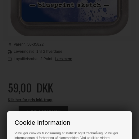
Varenr.:
50-35822
Leveringstid: 1 til 2 hverdage
Loyalitetsrabat:
2 Point
-
Læs mere
59,00
DKK
Klik her for pris inkl. fragt
Cookie information
Varen er på lager
Vi bruger cookies til indsamling af statistik og til trafikmåling. Vi bruger
informationen til forbedring af hjemmesiden. Ved at klikke videre,