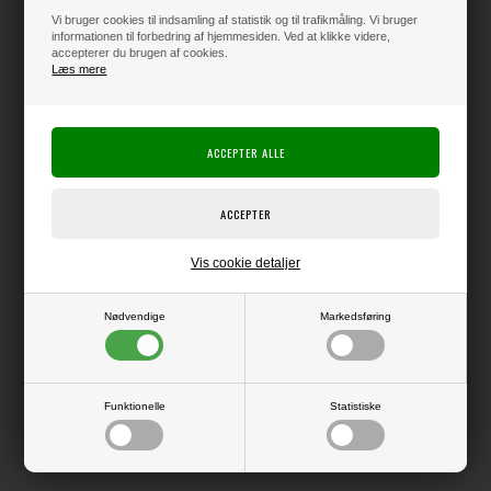
Vi bruger cookies til indsamling af statistik og til trafikmåling. Vi bruger
informationen til forbedring af hjemmesiden. Ved at klikke videre,
accepterer du brugen af cookies.
Varen er på lager
Læs mere
Producent:
Ranger Ink
Tim Holtz
Producentens varenr.:
Ranger / Tim Holtz
Pakke med 3 farvestifter, som kan bruges til lækre effekter på dine
Vis cookie detaljer
projekter.
PEPPERMINT STICK (red), FROSTED JUNIPER (green/blue) and TREE
LOT (green)
Nødvendige
Markedsføring
Funktionelle
Statistiske
LÆS OG BLIV INSPIRERET
Læs flere artikler...