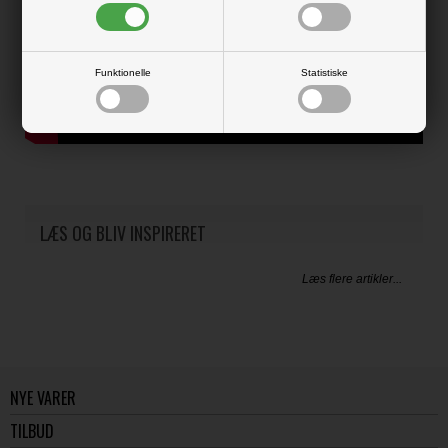
Funktionelle
Statistiske
LÆS OG BLIV INSPIRERET
Læs flere artikler...
NYE VARER
TILBUD