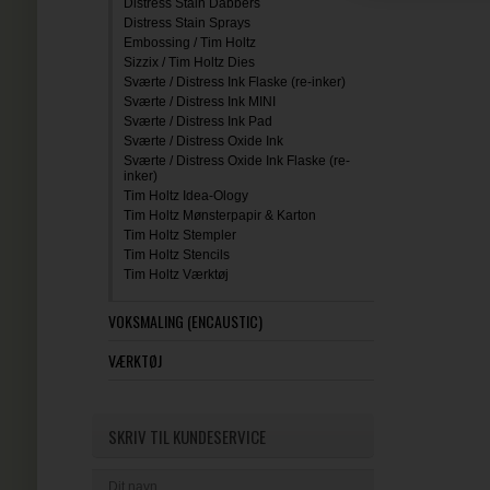
Distress Stain Dabbers
Distress Stain Sprays
Embossing / Tim Holtz
Sizzix / Tim Holtz Dies
Sværte / Distress Ink Flaske (re-inker)
Sværte / Distress Ink MINI
Sværte / Distress Ink Pad
Sværte / Distress Oxide Ink
Sværte / Distress Oxide Ink Flaske (re-
inker)
Tim Holtz Idea-Ology
Tim Holtz Mønsterpapir & Karton
Tim Holtz Stempler
Tim Holtz Stencils
Tim Holtz Værktøj
VOKSMALING (ENCAUSTIC)
VÆRKTØJ
SKRIV TIL KUNDESERVICE