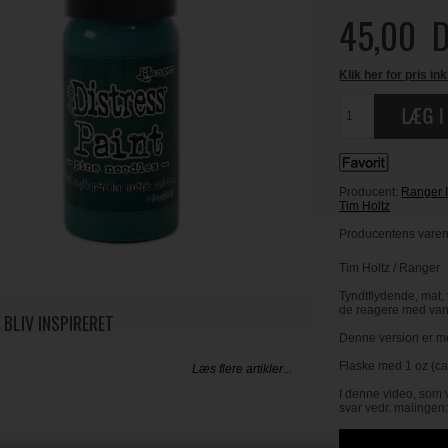
45,00
D
Klik her for pris ink
Producent:
Ranger 
Tim Holtz
Producentens varen
Tim Holtz / Ranger
Tyndtflydende, mat,
de reagere med vand
 BLIV INSPIRERET
Denne version er med
Flaske med 1 oz (ca
Læs flere artikler...
I denne video, som
svar vedr. malingen