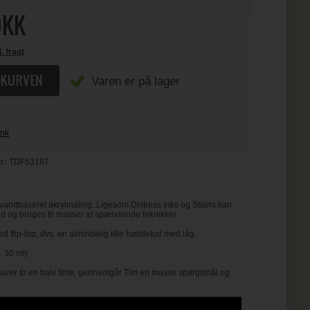
KK
l. fragt
Varen er på lager
Ink
r.:
TDF53187
 vandbaseret akrylmaling. Ligesom Distress Inks og Stains kan
 og bruges til masser af spændende teknikker.
 flip-top, dvs. en almindelig lille hældetud med låg.
. 30 ml)
 varer to en halv time, gennemgår Tim en masse spørgsmål og
: