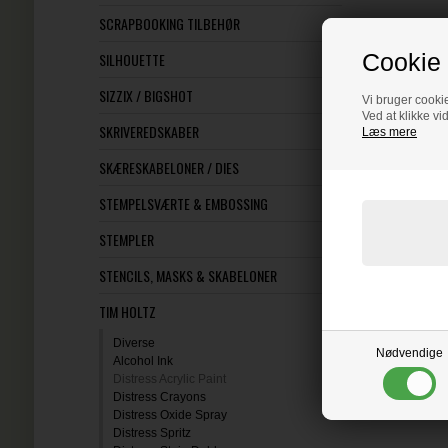
SCRAPBOOKING TILBEHØR
Cookie 
SILHOUETTE
SIZZIX / BIGSHOT
Vi bruger cookie
Ved at klikke vi
SKRIVEREDSKABER
Læs mere
SKÆRESKABELONER / DIES
STEMPELSVÆRTE & EMBOSSING
STEMPLER
STENCILS, MASKS & SKABELONER
TIM HOLTZ
Diverse
Nødvendige
Alcohol Ink
Distress Acrylic Paint
Distress Crayons
Distress Oxide Spray
Distress Spritz