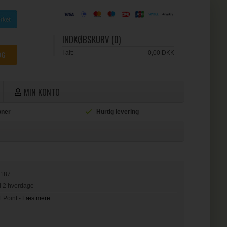
INDKØBSKURV (0)
I alt:
0,00 DKK
MIN KONTO
ioner
Hurtig levering
L
3187
il 2 hverdage
1 Point
-
Læs mere