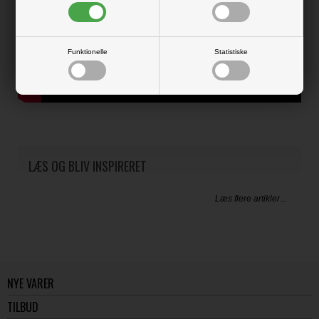
Funktionelle
Statistiske
LÆS OG BLIV INSPIRERET
Læs flere artikler...
NYE VARER
TILBUD