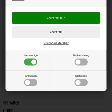
Producent:
Dina Wakley
Ranger Ink
Producentens varenr.:
MDQ88233
Ranger
Akryl-maling i plastflaske med 1 oz (ca. 29 ml).
Vis cookie detaljer
Nødvendige
Markedsføring
LÆS OG BLIV INSPIRERET
Læs flere artikler...
Funktionelle
Statistiske
NYE VARER
TILBUD