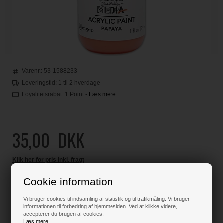
Varenr.:
53-1588233
Leveringstid: 1 til 2 hverdage
Loyalitetsrabat:
1 Point
-
Læs mere
35,00
DKK
Klik her for pris inkl. fragt
Cookie information
Vi bruger cookies til indsamling af statistik og til trafikmåling. Vi bruger
Varen er på lager
informationen til forbedring af hjemmesiden. Ved at klikke videre,
accepterer du brugen af cookies.
Læs mere