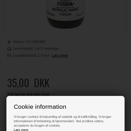
Varenr.:
53-1585485
Leveringstid: 1 til 2 hverdage
Loyalitetsrabat:
1 Point
-
Læs mere
35,00
DKK
Klik her for pris inkl. fragt
Cookie information
Vi bruger cookies til indsamling af statistik og til trafikmåling. Vi bruger
Varen er på lager
informationen til forbedring af hjemmesiden. Ved at klikke videre,
accepterer du brugen af cookies.
Læs mere