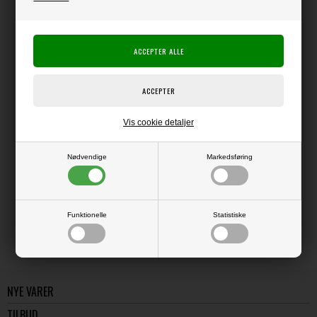
Producent:
Dina Wakley
Ranger Ink
Producentens varenr.:
Ranger
Akryl-maling i plastflaske med 1 oz (ca. 29 ml).
Vis cookie detaljer
Nødvendige
Markedsføring
LÆS OG BLIV INSPIRERET
Læs flere artikler...
Funktionelle
Statistiske
NYE VARER
TILBUD