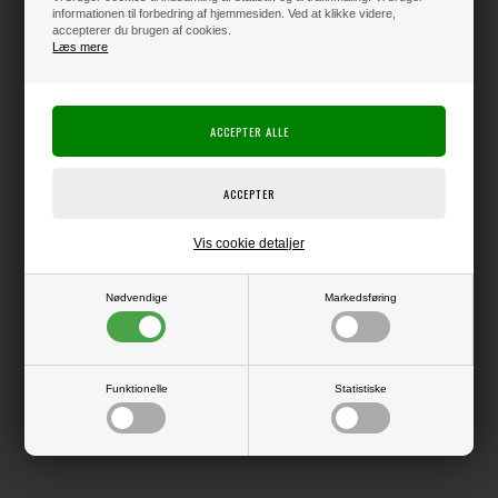
informationen til forbedring af hjemmesiden. Ved at klikke videre,
accepterer du brugen af cookies.
Læs mere
Varen er på lager
Producent:
Danmore Hobby
Producentens varenr.:
63443
Design: Mette Witus
Dies, der kan bruges i de fleste die-cut systemer.
Vis cookie detaljer
6 tekster ca. mål 8,5 cm / 7,5cm (ramme om tekster)
Nødvendige
Markedsføring
LÆS OG BLIV INSPIRERET
Funktionelle
Statistiske
Læs flere artikler...