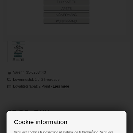
Varenr.:
35-6263443
Leveringstid: 1 til 2 hverdage
Loyalitetsrabat:
2 Point
-
Læs mere
75,00
DKK
Cookie information
Klik her for pris inkl. fragt
Vi bruger cookies til indsamling af statistik og til trafikmåling. Vi bruger