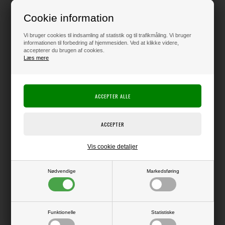
59,00
DKK
Cookie information
Klik her for pris inkl. fragt
Vi bruger cookies til indsamling af statistik og til trafikmåling. Vi bruger
informationen til forbedring af hjemmesiden. Ved at klikke videre,
accepterer du brugen af cookies.
Læs mere
Varen er på lager
Producent:
Therm-O-Web
Producentens varenr.:
5696
Therm-o-Web / iCraft Deco Foil
Vis cookie detaljer
Folieark med en tynd metalbelægning, som kan overføres til f.eks. let
klæbende overflader eller de kan overføres til klæbende overflader eller
vha. varmelaminator til forskellige reagerende overflader (f.eks.
laserprint, toner sheets, Transfer gel eller forskellige medier).
Nødvendige
Markedsføring
Pakke med 12 ark i str. 6x6" (ca. 15 x 15 cm).
Funktionelle
Statistiske