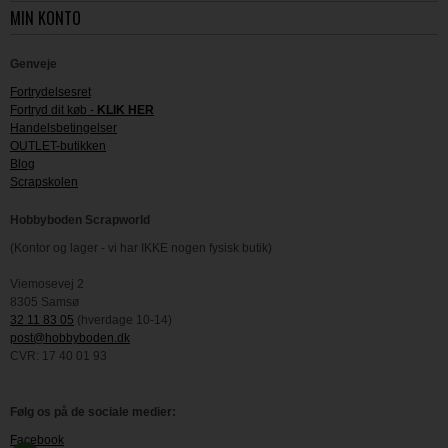
MIN KONTO
Genveje
Fortrydelsesret
Fortryd dit køb -
KLIK HER
Handelsbetingelser
OUTLET-butikken
Blog
Scrapskolen
Hobbyboden Scrapworld
(Kontor og lager - vi har IKKE nogen fysisk butik)
Viemosevej 2
8305 Samsø
32 11 83 05
(hverdage 10-14)
post@hobbyboden.dk
CVR: 17 40 01 93
Følg os på de sociale medier:
Facebook