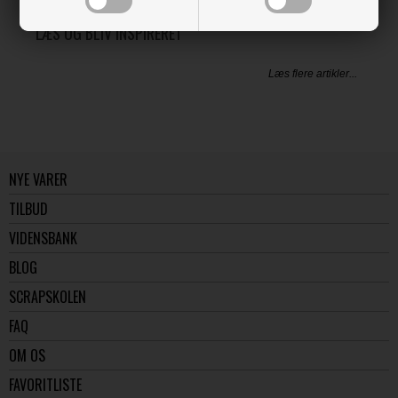
LÆS OG BLIV INSPIRERET
Læs flere artikler...
NYE VARER
TILBUD
VIDENSBANK
BLOG
SCRAPSKOLEN
FAQ
OM OS
FAVORITLISTE