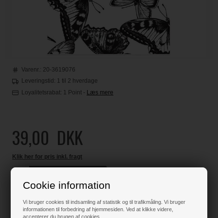
Varenr.:
20-3619076
Leveringstid: 1 til 2 hverdage
Loyalitetsrabat:
1 Point
-
Læs mere
39,00
DKK
Klik her for pris inkl. fragt
Cookie information
Varen er på lager
Vi bruger cookies til indsamling af statistik og til trafikmåling. Vi bruger
informationen til forbedring af hjemmesiden. Ved at klikke videre,
accepterer du brugen af cookies.