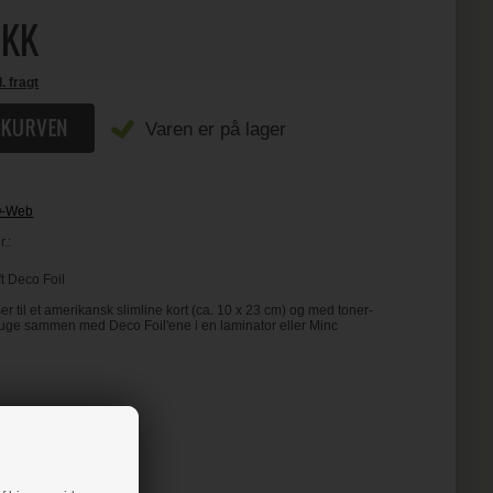
KK
l. fragt
Varen er på lager
O-Web
.:
t Deco Foil
er til et amerikansk slimline kort (ca. 10 x 23 cm) og med toner-
ruge sammen med Deco Foil'ene i en laminator eller Minc