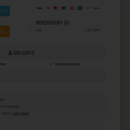
INDKØBSKURV (0)
I alt:
0,00 DKK
MIN KONTO
ioner
Hurtig levering
L
580
il 2 hverdage
1 Point
-
Læs mere