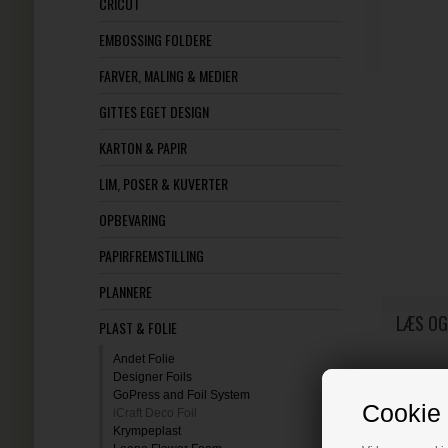
CRICUT
EMBOSSING FOLDERE
FARVER, MALING & MEDIER
GITTES EGET DESIGN
KARTON & PAPIR
LIM, POSER & KUVERTER
OPBEVARING
PAPIRFREMSTILLING
PLANNERE
LÆS OG
PLAST & FOLIE
Andet Folie
Designer Foils
GoPress and Foil System
Cookie 
iCraft Deco Foil
Krympeplast