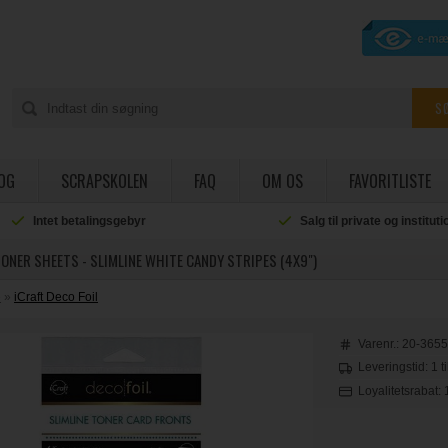
OG
SCRAPSKOLEN
FAQ
OM OS
FAVORITLISTE
Intet betalingsgebyr
Salg til private og institut
TONER SHEETS - SLIMLINE WHITE CANDY STRIPES (4X9")
e
»
iCraft Deco Foil
Varenr.:
20-365
Leveringstid: 1 t
Loyalitetsrabat: