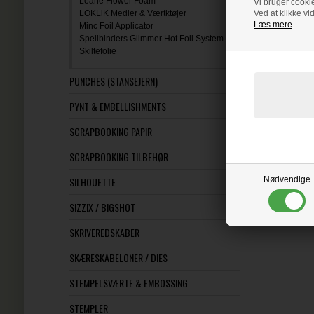
Leane Flower Foam
Vi bruger cookie
LOKLiK Medier & Værtktøjer
Ved at klikke vi
Læs mere
Minc Foil Applicator
Spellbinders Glimmer Hot Foil System
Skiltefolie
PUNCHES (STANSEJERN)
PYNT & EMBELLISHMENTS
SCRAPBOOKING PAPIR
SCRAPBOOKING TILBEHØR
SILHOUETTE
Nødvendige
SIZZIX / BIGSHOT
SKRIVEREDSKABER
SKÆRESKABELONER / DIES
STEMPELSVÆRTE & EMBOSSING
STEMPLER