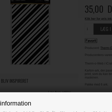
35,00
D
Klik her for pris ink
Producent:
Therm-
Producentens varenr
Therm-o-Web / iCraf
Karton-ark, der pass
print, som du kan b
maskinen.
 BLIV INSPIRERET
Pakke med 6 ark.
Læs flere artikler...
information