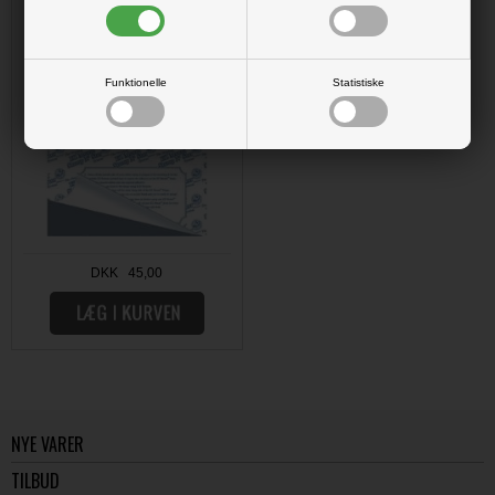
Funktionelle
Statistiske
DKK 45,00
NYE VARER
TILBUD