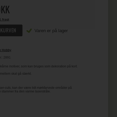
KK
l. fragt
Varen er på lager
e Hobby
r.:
2891
årne motiver, som kan bruges som dekoration på kort.
imellem skal gå stærkt.
aser-cuts, kan der være lidt mørkfarvede områder på
stammer fra den varme laserstråle.