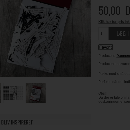
50,00
D
Klik her for pris ink
Producent:
Danmor
Producentens varen
Pakke med små udsk
Perfekte når det ind
Obs!!
Da der er tale om l
udskæringerne, som 
 BLIV INSPIRERET