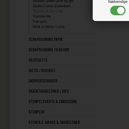
Stickles Glitter Glue og gel
Nødvendige
Studio Calico Essentials
Toppers & Die Cuts
Transfer Me
Træ-pynt
Wink of Stella / Luna
SCRAPBOOKING PAPIR
SCRAPBOOKING TILBEHØR
SILHOUETTE
SIZZIX / BIGSHOT
SKRIVEREDSKABER
SKÆRESKABELONER / DIES
STEMPELSVÆRTE & EMBOSSING
STEMPLER
STENCILS, MASKS & SKABELONER