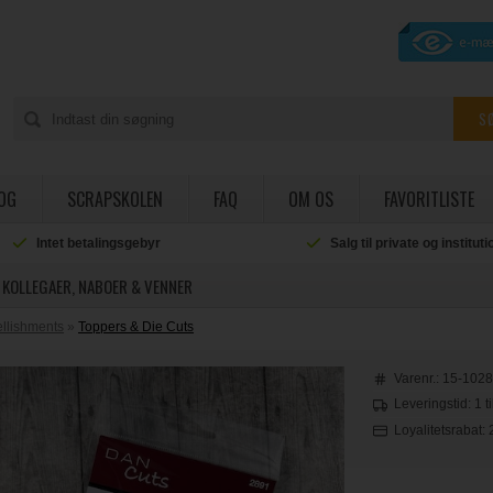
OG
SCRAPSKOLEN
FAQ
OM OS
FAVORITLISTE
Intet betalingsgebyr
Salg til private og institut
 KOLLEGAER, NABOER & VENNER
llishments
»
Toppers & Die Cuts
Varenr.:
15-102
Leveringstid: 1 t
Loyalitetsrabat: