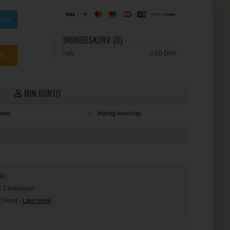
INDKØBSKURV (0)
I alt:
0,00 DKK
MIN KONTO
ioner
Hurtig levering
L
891
il 2 hverdage
2 Point
-
Læs mere