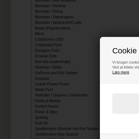
Blomster / 49th & Market
Blomster / Diverse
Blomster / Prima
Blomster / Støvdragere
Blomster / WildOrchidCrafts
Brads (Papirbindere)
Bånd
Chibitronics LED
Chipboard Pynt
Cookie 
Designer Foils
Enamel Dots
Eye-lets (snøreringe)
Vi bruger cookie
Glimmer / Glitter
Ved at klikke vi
Læs mere
GoPress and Foil System
Knapper
Leane Flower Foam
Metal Pynt
Pailletter / Sequins / Shakerfyld
Paste & Medier
Perfect Pearls
Perler & Sten
Quilling
Rub-On
Spellbinders Glimmer Hot Foil System
Spellbinders Wax Sealed