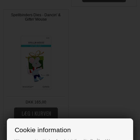
Spellbinders Dies - Dancin' &
Giftin' Mouse
DKK 165,00
Cookie information
HOBBYBODEN, DIN SCRAP HOBBY BUTIK