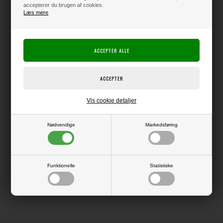
Producent:
Crafters Companion
accepterer du brugen af cookies.
Læs mere
Producentens varenr.:
CC-VWAS-GOLD
Vellum-agtig washi tape, så du nemt kan sætte sentiments på dine
projekter.
Rullerne er 2,5 cm brede.
Du får 3 ruller med hver 10 meter.
1 rulle med to forskellige Birthday-tekster
1 rulle med to forskellige Friends-tekser
1 rulle med to forskellige Thoughtful/Thanks tekster.
Vis cookie detaljer
Der er god luft mellem teksterne.
Nødvendige
Markedsføring
LÆS OG BLIV INSPIRERET
Funktionelle
Statistiske
Læs flere artikler...