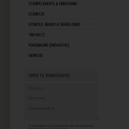
STEMPELSVÆRTE & EMBOSSING
STEMPLER
STENCILS, MASKS & SKABELONER
TIM HOLTZ
VOKSMALING (ENCAUSTIC)
VÆRKTØJ
SKRIV TIL KUNDESERVICE
Vi bestræber os på at besvare alle henvendelser
indenfor 24 timer på hverdage.