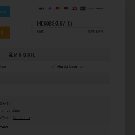
INDKØBSKURV (0)
I alt:
0,00 DKK
MIN KONTO
ioner
Hurtig levering
L
DDA12
il 2 hverdage
6 Point
-
Læs mere