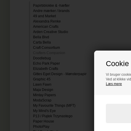
Papirbblokke & -hæfter
Andre mærker / brands
49 and Market
Alexandra Renke
American Crafts
Arden Creative Studio
Bella Blvd
Carta Bella
Craft Consortium
Crafters Companion
Doodlebug
Cookie 
Echo Park Paper
Elizabeth Crafts
Gittes Eget Design - Mønsterpapir
Vi bruger cookie
Graphic 45
Ved at klikke vi
Læs mere
Lawn Fawn
Maja Design
Mintay Papers
ModaScrap
My Favourite Things (MFT)
My Mind's Eye
P13 / Piątek Trzynastego
Paper House
PhotoPlay