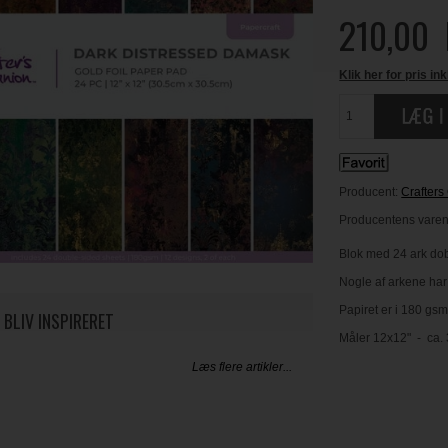
210,00
Klik her for pris ink
Producent:
Crafter
Producentens varenr
Blok med 24 ark dobb
Nogle af arkene har n
Papiret er i 180 gs
 BLIV INSPIRERET
Måler 12x12" - ca.
Læs flere artikler...