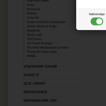
PinkFresh Studio
Prima
Reminisce
RePrint
Nødvendige
Scrap Mir
Simple and Basic Designpapir
Simple Stories & Sn@p
Stamperia
Studio Light
TEXT(ures)
The Paper Boutique
Tim Holtz Mønsterpapir & Karton
Tommy Art Paper packs
WRMK
SCRAPBOOKING TILBEHØR
SILHOUETTE
SIZZIX / BIGSHOT
SKRIVEREDSKABER
SKÆRESKABELONER / DIES