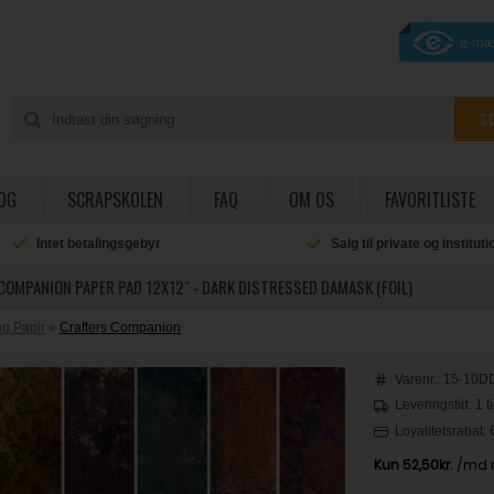
OG
SCRAPSKOLEN
FAQ
OM OS
FAVORITLISTE
Intet betalingsgebyr
Salg til private og institut
COMPANION PAPER PAD 12X12" - DARK DISTRESSED DAMASK (FOIL)
g Papir
»
Crafters Companion
Varenr.:
15-10D
Leveringstid: 1 t
Loyalitetsrabat: