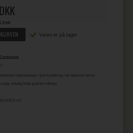
DKK
l. fragt
Varen er på lager
s Companion
.:
eltsidet mønsterpapir i god kvalitet og i de lækreste farver.
ogle virkelig flotte guld foil effekter.
m
 30,5x30,5 cm