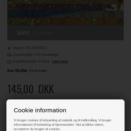
Varenr.:
15-10OHN12
Leveringstid: 1 til 2 hverdage
Loyalitetsrabat:
4 Point
-
Læs mere
145,00
DKK
Klik her for pris inkl. fragt
Cookie information
Vi bruger cookies til indsamling af statistik og til trafikmåling. Vi bruger
informationen til forbedring af hjemmesiden. Ved at klikke videre,
Varen er på lager
accepterer du brugen af cookies.