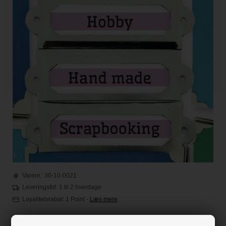
Varenr.:
30-10-0021
Leveringstid: 1 til 2 hverdage
Loyalitetsrabat:
1 Point
-
Læs mere