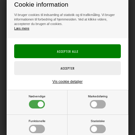
Cookie information
20,00
DKK
Vi bruger cookies til indsamling af statistik og til trafikmåling. Vi bruger
informationen til forbedring af hjemmesiden. Ved at klikke videre,
Klik her for pris inkl. fragt
accepterer du brugen af cookies.
Læs mere
Varen er på lager
Producent:
Producenten er ophørt
Producentens varenr.:
Vis cookie detaljer
Metalpynt til brug på f.eks. mini-albums, æsker og meget andet.
Der medfølger IKKE noget til fastgørelse, men du kan f.eks. bruge små
Nødvendige
Markedsføring
skruer eller brads.
Måler ca. 18 x 60 mm.
Funktionelle
Statistiske
LÆS OG BLIV INSPIRERET