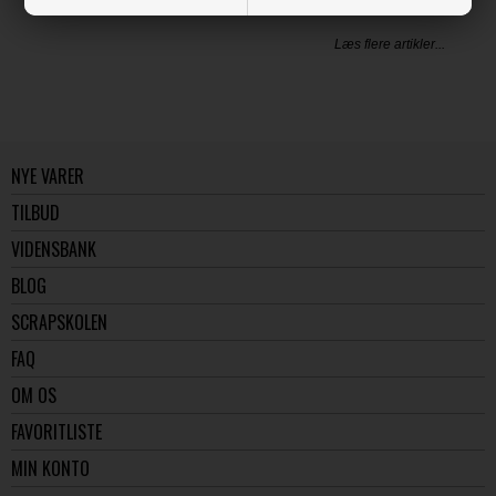
Læs flere artikler...
NYE VARER
TILBUD
VIDENSBANK
BLOG
SCRAPSKOLEN
FAQ
OM OS
FAVORITLISTE
MIN KONTO