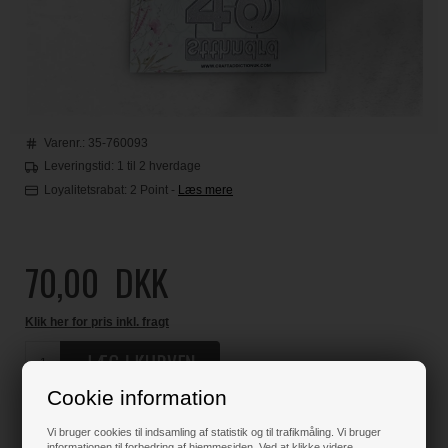
Varenr.:
35-760093
Leveringstid: 1 til 2 hverdage
Loyalitetsrabat:
2 Point
-
Læs mere
70,00
DKK
Klik her for pris inkl. fragt
Cookie information
Varen er på lager
Vi bruger cookies til indsamling af statistik og til trafikmåling. Vi bruger
informationen til forbedring af hjemmesiden. Ved at klikke videre,