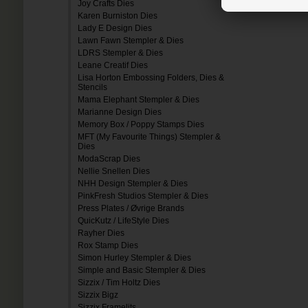
Joy Crafts Dies
Karen Burniston Dies
Lady E Design Dies
Lawn Fawn Stempler & Dies
LDRS Stempler & Dies
Leane Creatif Dies
Lisa Horton Embossing Folders, Dies &
Stencils
Mama Elephant Stempler & Dies
Marianne Design Dies
Memory Box / Poppy Stamps Dies
MFT (My Favourite Things) Stempler &
Dies
ModaScrap Dies
Nellie Snellen Dies
NHH Design Stempler & Dies
PinkFresh Studios Stempler & Dies
Press Plates / Øvrige Brands
QuicKutz / LifeStyle Dies
Rayher Dies
Rox Stamp Dies
Simon Hurley Stempler & Dies
Simple and Basic Stempler & Dies
Sizzix / Tim Holtz Dies
Sizzix Bigz
Sizzix Framelits