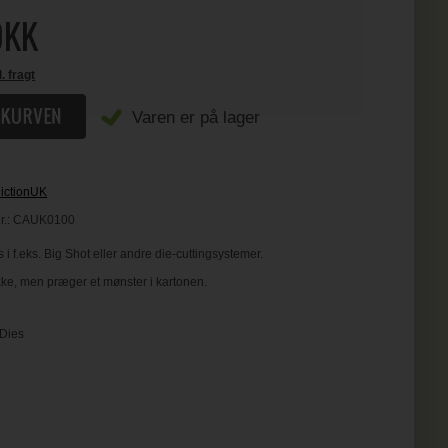
KK
l. fragt
Varen er på lager
dictionUK
r.:
CAUK0100
 i f.eks. Big Shot eller andre die-cuttingsystemer.
ke, men præger et mønster i kartonen.
 Dies