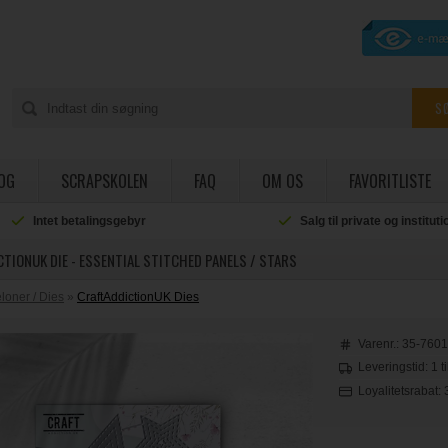
OG
SCRAPSKOLEN
FAQ
OM OS
FAVORITLISTE
Intet betalingsgebyr
Salg til private og institut
TIONUK DIE - ESSENTIAL STITCHED PANELS / STARS
oner / Dies
»
CraftAddictionUK Dies
Varenr.:
35-760
Leveringstid: 1 t
Loyalitetsrabat: