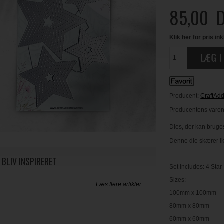
85,00
D
Klik her for pris ink
Producent:
CraftAd
Producentens varen
Dies, der kan bruges
Denne die skærer ik
 BLIV INSPIRERET
Set Includes: 4 Star
Sizes:
Læs flere artikler...
100mm x 100mm
80mm x 80mm
60mm x 60mm