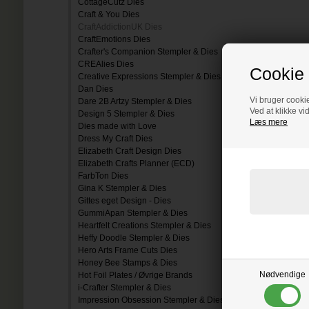
CottageCutz Dies
Craft & You Dies
CraftAddictionUK Dies
CraftEmotions Dies
Crafter's Companion Stempler & Dies
CREAlies Dies
Cookie 
Creative Expressions Stempler & Dies
Dan Dies
Vi bruger cookie
Dare 2B Artzy Stempler & Dies
Ved at klikke vi
Design 5 Stempler & Dies
Læs mere
Dies made with Love
Dress My Craft Dies
Elizabeth Craft Design Dies
Elizabeth Crafts Planner (ECD)
FarbTon Dies
Gina K Stempler & Dies
Gittes eget Design - Dies
GummiApan Stempler & Dies
Heartfelt Creations Stempler & Dies
Heffy Doodle Stempler & Dies
Hero Arts Frame Cuts Dies
Honey Bee Stamps & Dies
Nødvendige
Hot Foil Plates / Øvrige Brands
i-Crafter Stempler & Dies
Impression Obsession Stempler & Dies