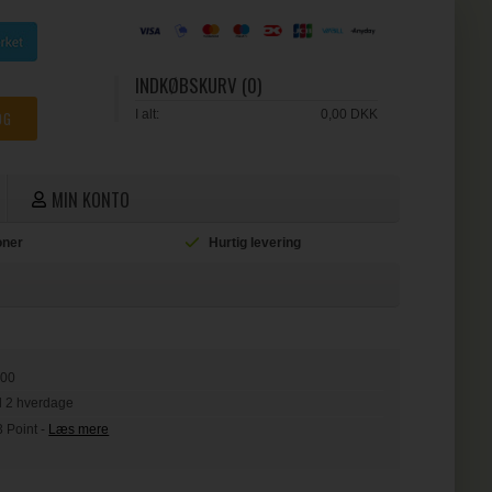
INDKØBSKURV (0)
I alt:
0,00 DKK
MIN KONTO
ioner
Hurtig levering
L
100
il 2 hverdage
3 Point
-
Læs mere