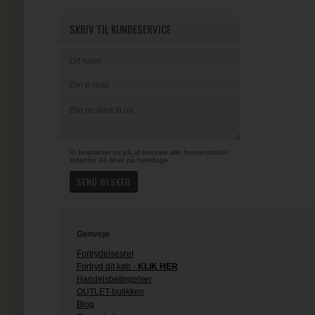
SKRIV TIL KUNDESERVICE
Vi bestræber os på at besvare alle henvendelser
indenfor 24 timer på hverdage.
Genveje
Fortrydelsesret
Fortryd dit køb -
KLIK HER
Handelsbetingelser
OUTLET-butikken
Blog