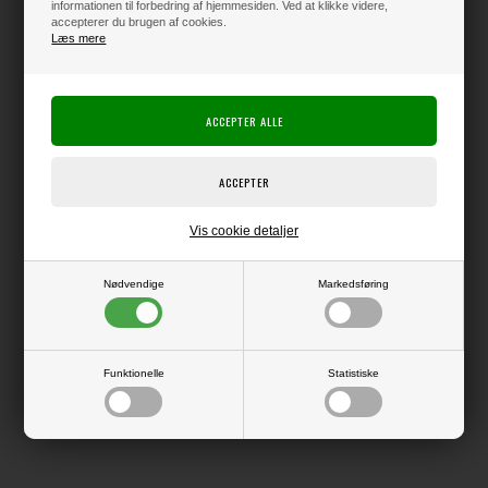
informationen til forbedring af hjemmesiden. Ved at klikke videre,
accepterer du brugen af cookies.
Producent:
CraftAddictionUK
Læs mere
Producentens varenr.:
CAUK0088
Dies, der kan bruges i f.eks. Big Shot eller andre die-cuttingsystemer.
Denne die skærer ikke, men præger et mønster i kartonen.
Included Sizes:
120mm x 120mm
Vis cookie detaljer
80mm x 80mm
Nødvendige
Markedsføring
LÆS OG BLIV INSPIRERET
Funktionelle
Statistiske
Læs flere artikler...