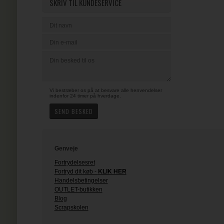
SKRIV TIL KUNDESERVICE
Vi bestræber os på at besvare alle henvendelser
indenfor 24 timer på hverdage.
Genveje
Fortrydelsesret
Fortryd dit køb -
KLIK HER
Handelsbetingelser
OUTLET-butikken
Blog
Scrapskolen