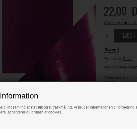
22,00
D
Klik her for pris ink
Producent:
Tonic
Producentens varenr
Pakke med 5 ark rig
Hvid bagside, så den
information
s til indsamling af statistik og til trafikmåling. Vi bruger informationen til forbedrin
LÆS OG BLIV INS
dere, accepterer du brugen af cookies.