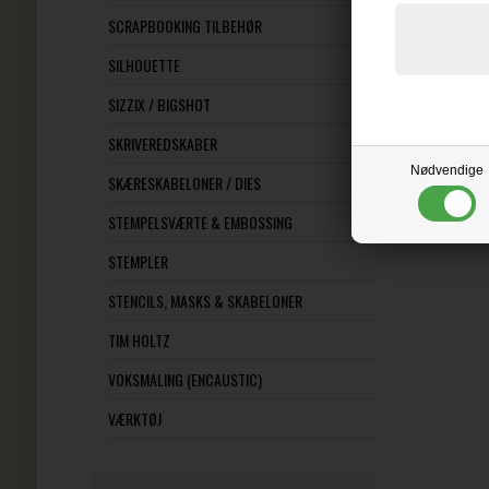
SCRAPBOOKING TILBEHØR
SILHOUETTE
SIZZIX / BIGSHOT
SKRIVEREDSKABER
Nødvendige
SKÆRESKABELONER / DIES
STEMPELSVÆRTE & EMBOSSING
STEMPLER
STENCILS, MASKS & SKABELONER
TIM HOLTZ
VOKSMALING (ENCAUSTIC)
VÆRKTØJ