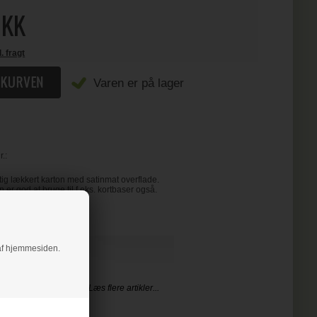
KK
l. fragt
Varen er på lager
.:
tig lækkert karton med satinmat overflade.
 er god at bruge til f.eks. kortbaser også.
g af hjemmesiden.
PIRERET
Læs flere artikler...