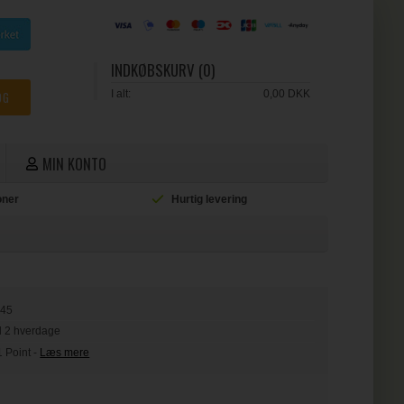
INDKØBSKURV (0)
I alt:
0,00 DKK
MIN KONTO
ioner
Hurtig levering
L
445
il 2 hverdage
1 Point
-
Læs mere