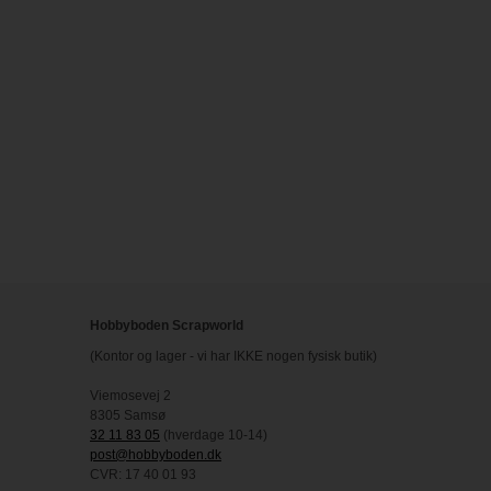
Hobbyboden Scrapworld
(Kontor og lager - vi har IKKE nogen fysisk butik)
Viemosevej 2
8305 Samsø
32 11 83 05
(hverdage 10-14)
post@hobbyboden.dk
CVR: 17 40 01 93