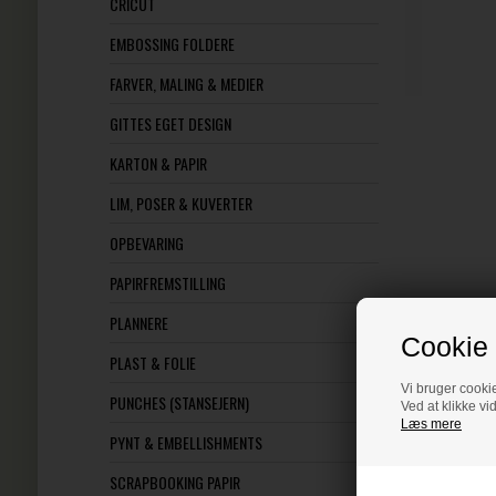
CRICUT
EMBOSSING FOLDERE
FARVER, MALING & MEDIER
GITTES EGET DESIGN
KARTON & PAPIR
LIM, POSER & KUVERTER
OPBEVARING
PAPIRFREMSTILLING
PLANNERE
Cookie 
PLAST & FOLIE
Vi bruger cookie
PUNCHES (STANSEJERN)
Ved at klikke vi
Læs mere
PYNT & EMBELLISHMENTS
SCRAPBOOKING PAPIR