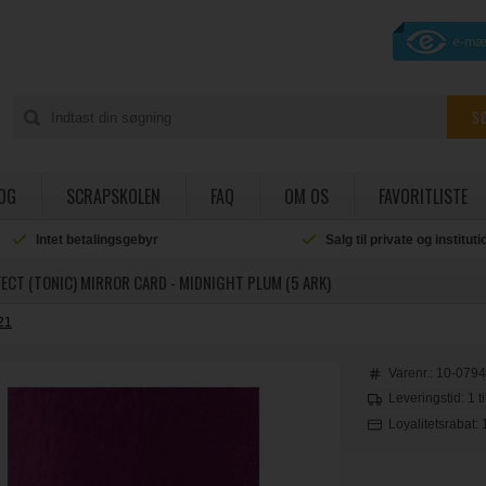
OG
SCRAPSKOLEN
FAQ
OM OS
FAVORITLISTE
Intet betalingsgebyr
Salg til private og institut
ECT (TONIC) MIRROR CARD - MIDNIGHT PLUM (5 ARK)
21
Varenr.:
10-079
Leveringstid: 1 t
Loyalitetsrabat: