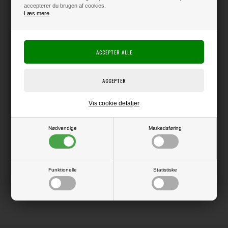
accepterer du brugen af cookies.
Læs mere
Varen er på lager
Producent:
Craft Consortium
Producentens varenr.:
CCEPAD034B
Blok med 40 ark dobbeltsidet papir i str. ca. 15x15 cm.
Virkelig lækre papirer i en god kvalitet.
Vis cookie detaljer
(billedet viser en 12x12" blok, men motiverne er de samme).
Nødvendige
Markedsføring
LÆS OG BLIV INSPIRERET
Funktionelle
Statistiske
Læs flere artikler...