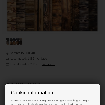
Varenr.:
15-10034B
Leveringstid: 1 til 2 hverdage
Loyalitetsrabat:
2 Point
-
Læs mere
59,00
DKK
Cookie information
Klik her for pris inkl. fragt
Vi bruger cookies til indsamling af statistik og til trafikmåling. Vi bruger
informationen til forbedring af hjemmesiden. Ved at klikke videre,