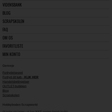
VIDENSBANK
BLOG
SCRAPSKOLEN
FAQ
OM OS
FAVORITLISTE
MIN KONTO
Genveje
Fortrydelsesret
Fortryd dit køb -
KLIK HER
Handelsbetingelser
OUTLET-butikken
Blog
Scrapskolen
Hobbyboden Scrapworld
(Kontor og lager - vi har IKKE nogen fysisk butik)