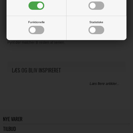
Varen er på lager
Funktionelle
Statistiske
Producent:
Craft Consortium
Producentens varenr.:
Pynt der matcher til resten af serien.
LÆS OG BLIV INSPIRERET
Læs flere artikler...
NYE VARER
TILBUD