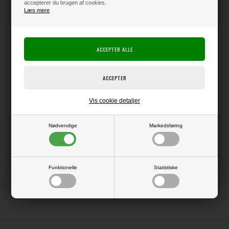
accepterer du brugen af cookies.
Læs mere
Varen er på lager
Producent:
Craft Consortium
Producentens varenr.:
Blok med hele 40 ark dobbeltsidet papir i str. ca. 15x15 cm.
Virkelig lækre papirer i de skønneste designs.
Vis cookie detaljer
Trykt på kraftigt 180 gsm papir.
Nødvendige
Markedsføring
LÆS OG BLIV INSPIRERET
Funktionelle
Statistiske
Læs flere artikler...