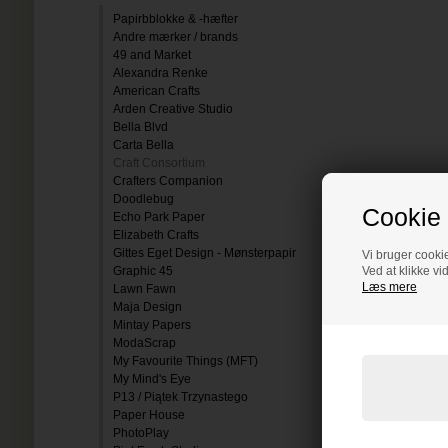
Papirbblokke & -hæfter
Andre mærker / brands
49 and Market
Alexandra Renke
American Crafts
Arden Creative Studio
Bella Blvd
Carta Bella
Craft Consortium
Crafters Companion
Doodlebug
Cookie 
Echo Park Paper
Elizabeth Crafts
Gittes Eget Design - Mønsterpapir
Vi bruger cookie
Graphic 45
Ved at klikke vi
Læs mere
Lawn Fawn
Maja Design
Mintay Papers
ModaScrap
My Favourite Things (MFT)
My Mind's Eye
P13 / Piątek Trzynastego
Paper House
PhotoPlay