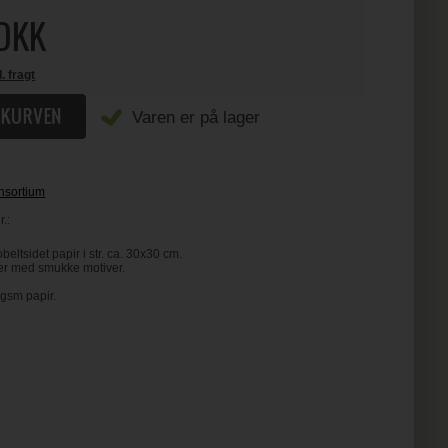
DKK
l. fragt
Varen er på lager
nsortium
.:
eltsidet papir i str. ca. 30x30 cm.
rer med smukke motiver.
 gsm papir.