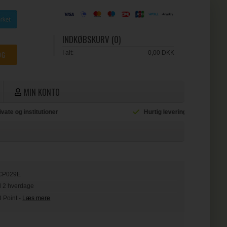
INDKØBSKURV (0)
I alt:
0,00 DKK
MIN KONTO
ioner
Hurtig levering
L
CP029E
il 2 hverdage
3 Point
-
Læs mere