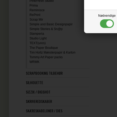
PinkFresh Studio
Prima
Reminisce
RePrint
Nødvendige
Scrap Mir
Simple and Basic Designpapir
Simple Stories & Sn@p
Stamperia
Studio Light
TEXT(ures)
The Paper Boutique
Tim Holtz Mønsterpapir & Karton
Tommy Art Paper packs
WRMK
SCRAPBOOKING TILBEHØR
SILHOUETTE
SIZZIX / BIGSHOT
SKRIVEREDSKABER
SKÆRESKABELONER / DIES