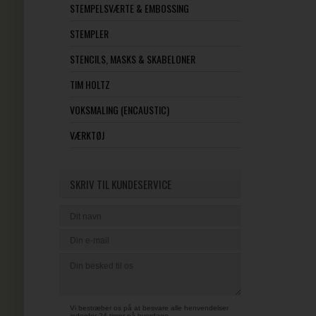
STEMPELSVÆRTE & EMBOSSING
STEMPLER
STENCILS, MASKS & SKABELONER
TIM HOLTZ
VOKSMALING (ENCAUSTIC)
VÆRKTØJ
SKRIV TIL KUNDESERVICE
Vi bestræber os på at besvare alle henvendelser
indenfor 24 timer på hverdage.