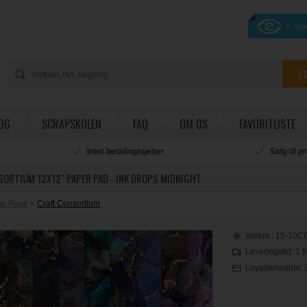
OG
SCRAPSKOLEN
FAQ
OM OS
FAVORITLISTE
Intet betalingsgebyr
Salg til private og institut
ORTIUM 12X12" PAPER PAD - INK DROPS MIDNIGHT
g Papir
»
Craft Consortium
Varenr.:
15-10C
Leveringstid: 1 t
Loyalitetsrabat: