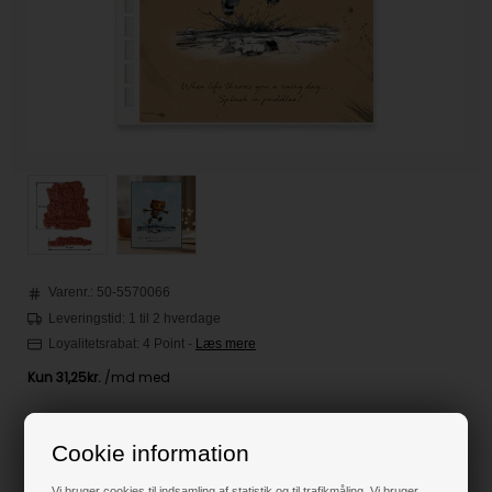
Varenr.:
50-5570066
Leveringstid: 1 til 2 hverdage
Loyalitetsrabat:
4 Point
-
Læs mere
125,00
DKK
Cookie information
Klik her for pris inkl. fragt
Vi bruger cookies til indsamling af statistik og til trafikmåling. Vi bruger