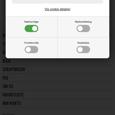
tommemål, inches - som regel angivet som "
En inch svarer til 2,54 cm.
Vis cookie detaljer
Nødvendige
Markedsføring
NYE VARER
TILBUD
Funktionelle
Statistiske
VIDENSBANK
BLOG
SCRAPSKOLEN
FAQ
OM OS
FAVORITLISTE
MIN KONTO