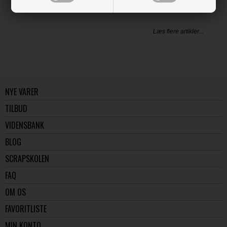
LÆS OG BLIV INSPIRERET
Læs flere artikler...
NYE VARER
TILBUD
VIDENSBANK
BLOG
SCRAPSKOLEN
FAQ
OM OS
FAVORITLISTE
MIN KONTO