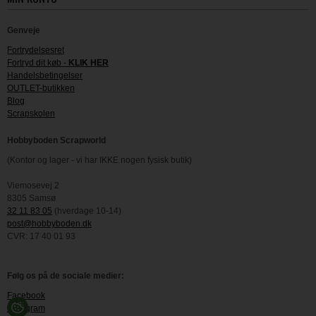
Genveje
Fortrydelsesret
Fortryd dit køb -
KLIK HER
Handelsbetingelser
OUTLET-butikken
Blog
Scrapskolen
Hobbyboden Scrapworld
(Kontor og lager - vi har IKKE nogen fysisk butik)
Viemosevej 2
8305 Samsø
32 11 83 05
(hverdage 10-14)
post@hobbyboden.dk
CVR: 17 40 01 93
Følg os på de sociale medier:
Facebook
Instagram