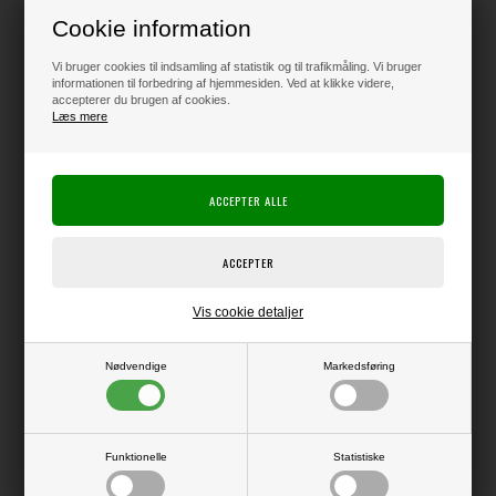
Loyalitetsrabat:
3 Point
-
Læs mere
Cookie information
Vi bruger cookies til indsamling af statistik og til trafikmåling. Vi bruger
informationen til forbedring af hjemmesiden. Ved at klikke videre,
Før 145,00
accepterer du brugen af cookies.
100,00
DKK
Læs mere
Klik her for pris inkl. fragt
Varen er på lager
Vis cookie detaljer
Producent:
Carta Bella
Nødvendige
Markedsføring
Producentens varenr.:
Tilbehør, der matcher til resten af serien.
Funktionelle
Statistiske