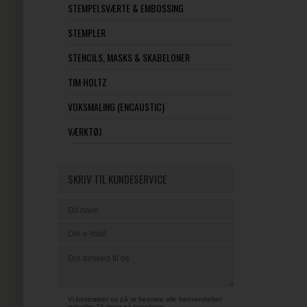
STEMPELSVÆRTE & EMBOSSING
STEMPLER
STENCILS, MASKS & SKABELONER
TIM HOLTZ
VOKSMALING (ENCAUSTIC)
VÆRKTØJ
SKRIV TIL KUNDESERVICE
Vi bestræber os på at besvare alle henvendelser
indenfor 24 timer på hverdage.