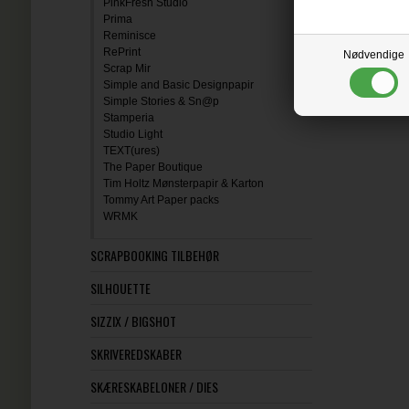
PinkFresh Studio
Prima
Reminisce
RePrint
Nødvendige
Scrap Mir
Simple and Basic Designpapir
Simple Stories & Sn@p
Stamperia
Studio Light
TEXT(ures)
The Paper Boutique
Tim Holtz Mønsterpapir & Karton
Tommy Art Paper packs
WRMK
SCRAPBOOKING TILBEHØR
SILHOUETTE
SIZZIX / BIGSHOT
SKRIVEREDSKABER
SKÆRESKABELONER / DIES