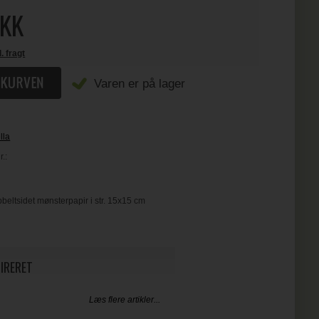
KK
l. fragt
Varen er på lager
lla
.:
beltsidet mønsterpapir i str. 15x15 cm
PIRERET
Læs flere artikler...