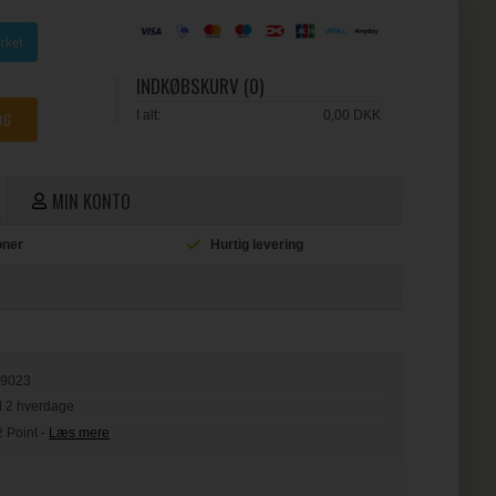
INDKØBSKURV (0)
I alt:
0,00 DKK
MIN KONTO
ioner
Hurtig levering
L
79023
il 2 hverdage
2 Point
-
Læs mere