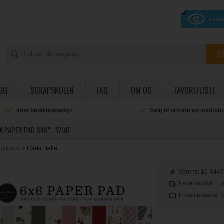
OG
SCRAPSKOLEN
FAQ
OM OS
FAVORITLISTE
Intet betalingsgebyr
Salg til private og institut
A PAPER PAD 6X6" - WINE
g Papir
»
Carta Bella
Varenr.:
15-644
Leveringstid: 1 t
Loyalitetsrabat: