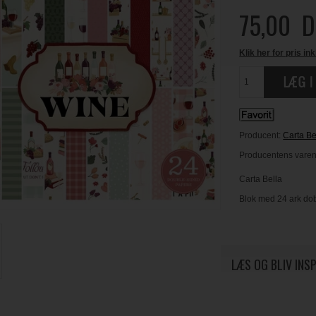
75,00
D
Klik her for pris ink
Producent:
Carta Be
Producentens varenr
Carta Bella
Blok med 24 ark dob
LÆS OG BLIV INS