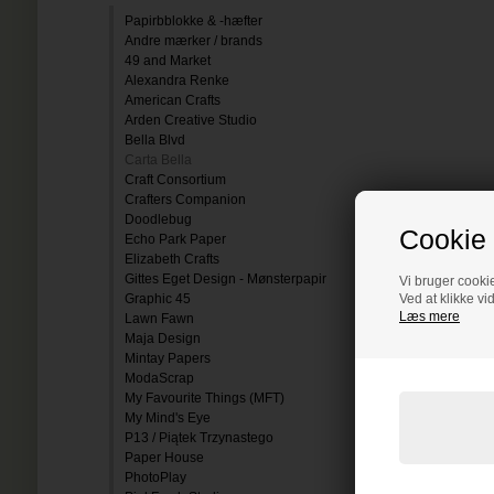
Papirbblokke & -hæfter
Andre mærker / brands
49 and Market
Alexandra Renke
American Crafts
Arden Creative Studio
Bella Blvd
Carta Bella
Craft Consortium
Crafters Companion
Doodlebug
Cookie 
Echo Park Paper
Elizabeth Crafts
Gittes Eget Design - Mønsterpapir
Vi bruger cookie
Graphic 45
Ved at klikke vi
Læs mere
Lawn Fawn
Maja Design
Mintay Papers
ModaScrap
My Favourite Things (MFT)
My Mind's Eye
P13 / Piątek Trzynastego
Paper House
PhotoPlay