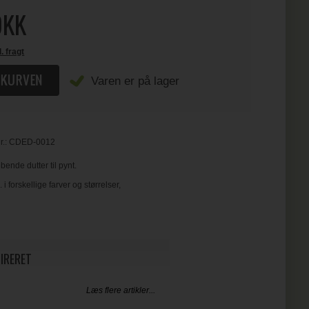
KK
l. fragt
Varen er på lager
r.:
CDED-0012
ende dutter til pynt.
 i forskellige farver og størrelser,
PIRERET
Læs flere artikler...