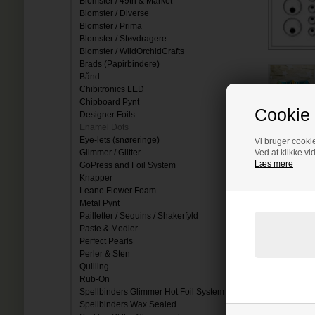
Blomster / 49th & Market
Blomster / Diverse
Blomster / Prima
Blomster / Støvdragere
Blomster / WildOrchidCrafts
Brads (Papirbindere)
Bånd
Chibitronics LED
Chipboard Pynt
Cookie 
Designer Foils
Enamel Dots
Eye-lets (snøreringe)
Vi bruger cookie
Glimmer / Glitter
Ved at klikke vi
Læs mere
GoPress and Foil System
Knapper
Leane Flower Foam
Metal Pynt
Pailletter / Sequins / Shakerfyld
Paste & Medier
Perfect Pearls
Perler & Sten
Quilling
Rub-On
Spellbinders Glimmer Hot Foil System
Spellbinders Wax Sealed