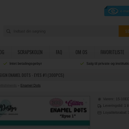
OG
SCRAPSKOLEN
FAQ
OM OS
FAVORITLISTE
Intet betalingsgebyr
Salg til private og institut
SIGN ENAMEL DOTS - EYES #1 (300PCS)
llishments
»
Enamel Dots
Varenr.:
15-10E
Leveringstid: 1 t
Loyalitetsrabat: