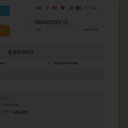
INDKØBSKURV (0)
I alt:
0,00 DKK
MIN KONTO
ioner
Hurtig levering
L
D0012
il 2 hverdage
3 Point
-
Læs mere