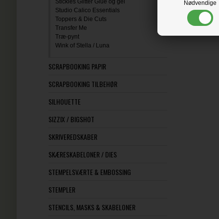
Stickles Glitter Glue og gel
Nødvendige
Studio Calico Essentials
Toppers & Die Cuts
Transfer Me
Træ-pynt
Wink of Stella / Luna
SCRAPBOOKING PAPIR
SCRAPBOOKING TILBEHØR
SILHOUETTE
SIZZIX / BIGSHOT
SKRIVEREDSKABER
SKÆRESKABELONER / DIES
STEMPELSVÆRTE & EMBOSSING
STEMPLER
STENCILS, MASKS & SKABELONER