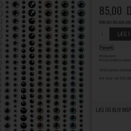
85,00
D
Klik her for pris ink
Producent:
Producentens varen
Små blanke selvklæb
Ark med i alt 300 stk.
LÆS OG BLIV INS