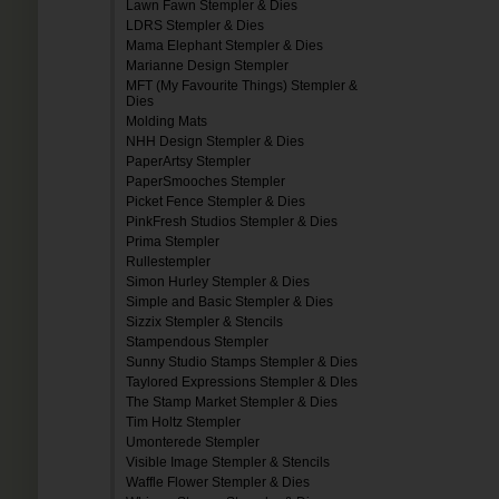
Lawn Fawn Stempler & Dies
LDRS Stempler & Dies
Mama Elephant Stempler & Dies
Marianne Design Stempler
MFT (My Favourite Things) Stempler &
Dies
Molding Mats
NHH Design Stempler & Dies
PaperArtsy Stempler
PaperSmooches Stempler
Picket Fence Stempler & Dies
PinkFresh Studios Stempler & Dies
Prima Stempler
Rullestempler
Simon Hurley Stempler & Dies
Simple and Basic Stempler & Dies
Sizzix Stempler & Stencils
Stampendous Stempler
Sunny Studio Stamps Stempler & Dies
Taylored Expressions Stempler & DIes
The Stamp Market Stempler & Dies
Tim Holtz Stempler
Umonterede Stempler
Visible Image Stempler & Stencils
Waffle Flower Stempler & Dies