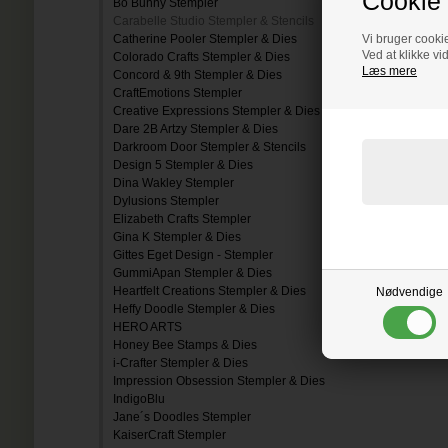
Cookie 
Bo Bunny Stempler
Carabelle Studio Stempler & Stencils
Catherine Pooler Stempler & Dies
Vi bruger cookie
Ved at klikke vi
Colorado Crafts Stempler & Dies
Læs mere
Concord & 9th Stempler & Dies
CraftEmotions Stempler
Creative Expressions Stempler & Dies
Dare 2B Artzy Stempler & Dies
Darkroom Door Stempler & Stencils
Design 5 Stempler & Dies
Dina Wakley Stempler
Dylusions Stempler
Elizabeth Crafts Stempler
Gina K Stempler & Dies
Gittes Eget Design - Stempler
GummiApan Stempler & Dies
Heartfelt Creations Stempler & Dies
Nødvendige
Heffy Doodle Stempler & Dies
HERO ARTS
Honey Bee Stamps & Dies
i-Crafter Stempler & Dies
Impression Obsession Stempler & Dies
IndigoBlu
Jane´s Doodles Stempler
KaiserCraft Stempler