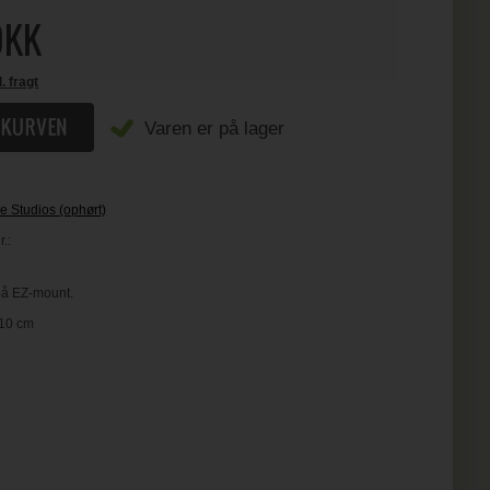
KK
l. fragt
Varen er på lager
e Studios (ophørt)
.:
på EZ-mount.
x10 cm