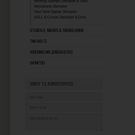
Whimsy Stamps Stempler & Dies
Woodware Stempler
Your Next Stamp Stempler
AALL & Create Stempler & Dies
STENCILS, MASKS & SKABELONER
TIM HOLTZ
VOKSMALING (ENCAUSTIC)
VÆRKTØJ
SKRIV TIL KUNDESERVICE