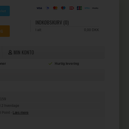
INDKØBSKURV (0)
I alt:
0,00 DKK
MIN KONTO
ioner
Hurtig levering
L
0159
il 2 hverdage
3 Point
-
Læs mere