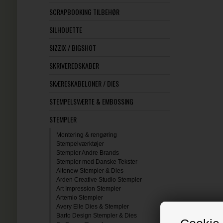
SCRAPBOOKING TILBEHØR
SILHOUETTE
SIZZIX / BIGSHOT
SKRIVEREDSKABER
SKÆRESKABELONER / DIES
STEMPELSVÆRTE & EMBOSSING
STEMPLER
Montering & rengøring
Stempelværktøjer
Stempler Andre Brands
Stempler med Danske Tekster
Altenew Stempler & Dies
Arden Creative Studio Stempler
Art Impression Stempler
Artemio Stempler
Avery Elle Dies & Stempler
Barto Design Stempler & Dies