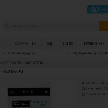
OG
SCRAPSKOLEN
FAQ
OM OS
FAVORITLISTE
Intet betalingsgebyr
Salg til private og institut
ROE DECO FOIL - GOLD STATIC
e
»
iCraft Deco Foil
Varenr.:
20-36B
Leveringstid: 1 t
Loyalitetsrabat: