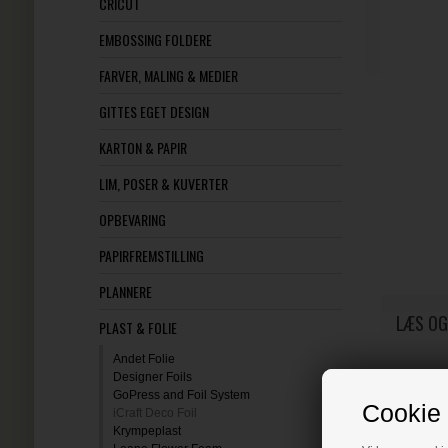
CRICUT
EMBOSSING FOLDERE
FARVER, MALING & MEDIER
GITTES EGET DESIGN
KARTON & PAPIR
LIM, POSER & KUVERTER
OPBEVARING
PAPIRFREMSTILLING
PLANNERE
LÆS OG
PLAST & FOLIE
Andet Folie
Designer Foils
GoPress and Foil System
Cookie 
iCraft Deco Foil
Krympeplast