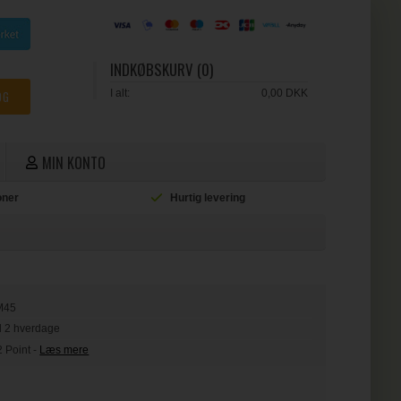
INDKØBSKURV (0)
I alt:
0,00 DKK
MIN KONTO
ioner
Hurtig levering
L
M45
il 2 hverdage
2 Point
-
Læs mere