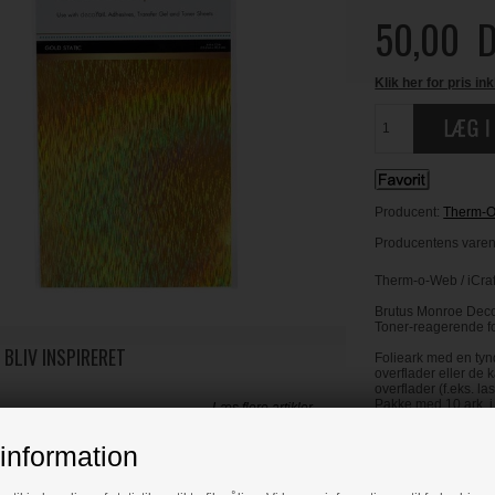
50,00
D
Klik her for pris ink
Producent:
Therm-
Producentens varenr
Therm-o-Web / iCraf
Brutus Monroe Deco
Toner-reagerende fo
 BLIV INSPIRERET
Folieark med en tyn
overflader eller de 
overflader (f.eks. la
Pakke med 10 ark. i 
Læs flere artikler...
information