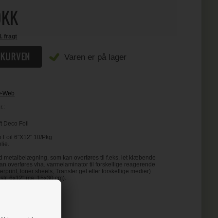
KK
l. fragt
Varen er på lager
O-Web
.:
t Deco Foil
 Foil 6"X12" 10/Pkg
lie.
d metalbelægning, som kan overføres til f.eks. let klæbende
kan overføres vha. varmelaminator til forskellige reagerende
serprint, toner sheets, Transfer gel eller forskellige medier).
str. 6x12" (ca. 15x30 cm).