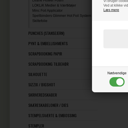
Leane Flower Foam
Vi bruger cookie
LOKLiK Medier & Værtktøjer
Ved at klikke vi
Læs mere
Minc Foil Applicator
Spellbinders Glimmer Hot Foil System
Skiltefolie
PUNCHES (STANSEJERN)
PYNT & EMBELLISHMENTS
SCRAPBOOKING PAPIR
SCRAPBOOKING TILBEHØR
SILHOUETTE
Nødvendige
SIZZIX / BIGSHOT
SKRIVEREDSKABER
SKÆRESKABELONER / DIES
STEMPELSVÆRTE & EMBOSSING
STEMPLER