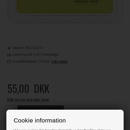
Varenr.:
50-211274
Leveringstid: 1 til 2 hverdage
Loyalitetsrabat:
2 Point
-
Læs mere
55,00
DKK
Klik her for pris inkl. fragt
Cookie information
Varen er på lager