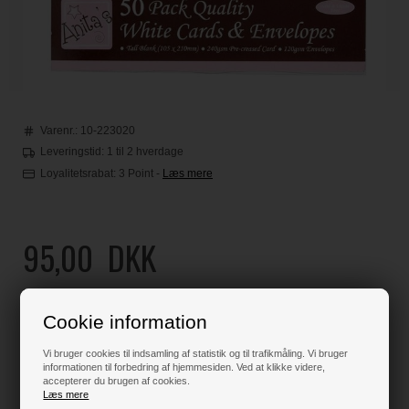
Varenr.:
10-223020
Leveringstid: 1 til 2 hverdage
Loyalitetsrabat:
3 Point
-
Læs mere
95,00
DKK
Klik her for pris inkl. fragt
Cookie information
Vi bruger cookies til indsamling af statistik og til trafikmåling. Vi bruger
informationen til forbedring af hjemmesiden. Ved at klikke videre,
Varen er på lager
accepterer du brugen af cookies.
Læs mere