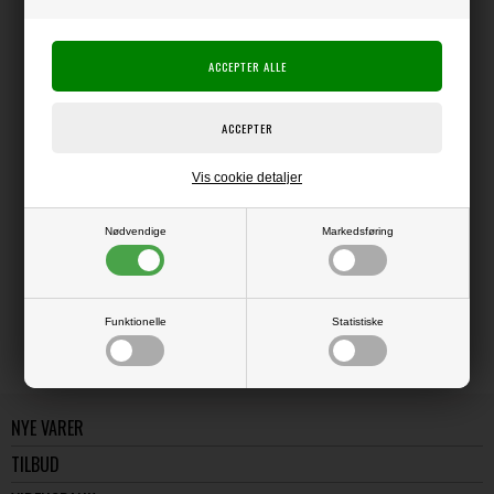
Producent:
Design Objectives Ltd.
Producentens varenr.:
Karton i 240 g kvalitet falset på midten, så det er let at folde.
Det færdige dobbelte kort måler ca. 10,5 x 21 cm
Pakke med 50 kort med tilhørende konvolutter (120 gsm)
Vis cookie detaljer
Nødvendige
Markedsføring
LÆS OG BLIV INSPIRERET
Læs flere artikler...
Funktionelle
Statistiske
NYE VARER
TILBUD