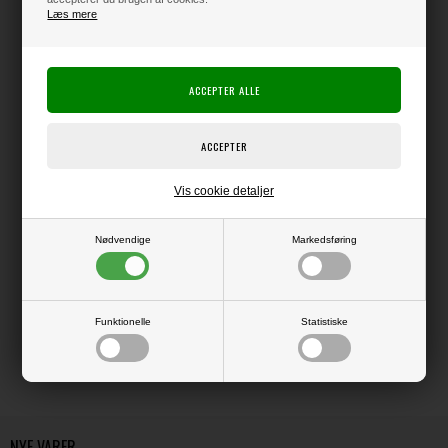
Læs mere
Varen er på lager
Producent:
49 and Market
Producentens varenr.:
Pakke med skønne blomster og tilbehør i papir.
Vis cookie detaljer
Nødvendige
Markedsføring
LÆS OG BLIV INSPIRERET
Funktionelle
Statistiske
Læs flere artikler...
NYE VARER