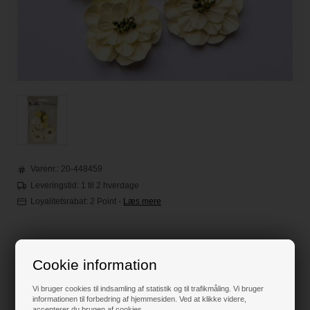
Varenr.:
20-448459
Leveringstid: 1 til 2 hverdage
Loyalitetsrabat:
2 Point
-
Læs mere
55,00
DKK
Cookie information
Vi bruger cookies til indsamling af statistik og til trafikmåling. Vi bruger
Klik her for pris inkl. fragt
informationen til forbedring af hjemmesiden. Ved at klikke videre,
accepterer du brugen af cookies.