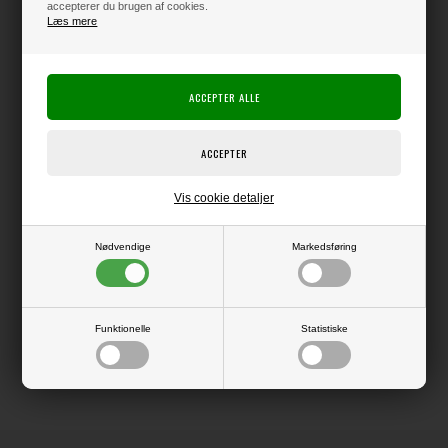
accepterer du brugen af cookies.
Læs mere
Varen er på lager
Producent:
49 and Market
Producentens varenr.:
Pakke med superlækket tilbehør i den sædvanlige lækre stil fra 49 and
Vis cookie detaljer
Market.
Nødvendige
Markedsføring
LÆS OG BLIV INSPIRERET
Funktionelle
Statistiske
Læs flere artikler...