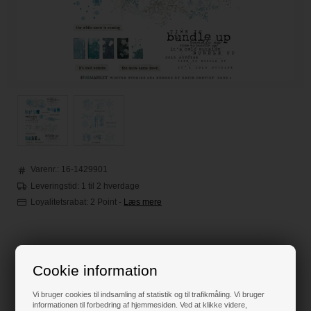
Varenr.:
16-1429901
Leveringstid: 1 til 2 hverdage
Loyalitetsrabat:
2 Point
-
Læs mere
65,00
DKK
Cookie information
Klik her for pris inkl. fragt
Vi bruger cookies til indsamling af statistik og til trafikmåling. Vi bruger
informationen til forbedring af hjemmesiden. Ved at klikke videre,