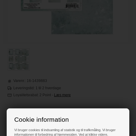
Varenr.:
16-1439883
Leveringstid: 1 til 2 hverdage
Loyalitetsrabat:
2 Point
-
Læs mere
75,00
DKK
Cookie information
Vi bruger cookies til indsamling af statistik og til trafikmåling. Vi bruger
informationen til forbedring af hjemmesiden. Ved at klikke videre,
Klik her for pris inkl. fragt