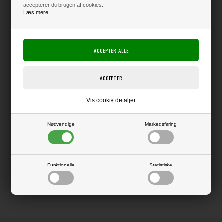
accepterer du brugen af cookies.
Læs mere
Varen er på lager
Producent:
49 and Market
Producentens varenr.:
Vis cookie detaljer
Pakke med 18 ark dobbeltsidet mønsterpapir i str. 6x8" (ca. 15x20 cm).
Nødvendige
Markedsføring
LÆS OG BLIV INSPIRERET
Funktionelle
Statistiske
Læs flere artikler...